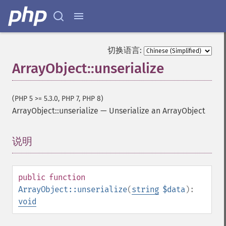
切换语言:
ArrayObject::unserialize
(PHP 5 >= 5.3.0, PHP 7, PHP 8)
ArrayObject::unserialize
—
Unserialize an ArrayObject
说明
¶
public
function
ArrayObject::unserialize
(
string
$data
):
void