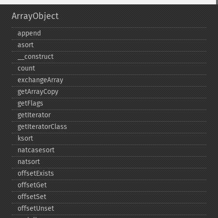
ArrayObject
append
asort
_​_​construct
count
exchangeArray
getArrayCopy
getFlags
getIterator
getIteratorClass
ksort
natcasesort
natsort
offsetExists
offsetGet
offsetSet
offsetUnset