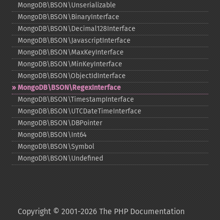
MongoDB\BSON\Unserializable
MongoDB\BSON\BinaryInterface
MongoDB\BSON\Decimal128Interface
MongoDB\BSON\JavascriptInterface
MongoDB\BSON\MaxKeyInterface
MongoDB\BSON\MinKeyInterface
MongoDB\BSON\ObjectIdInterface
MongoDB\BSON\RegexInterface
MongoDB\BSON\TimestampInterface
MongoDB\BSON\UTCDateTimeInterface
MongoDB\BSON\DBPointer
MongoDB\BSON\Int64
MongoDB\BSON\Symbol
MongoDB\BSON\Undefined
Copyright © 2001-2026 The PHP Documentation