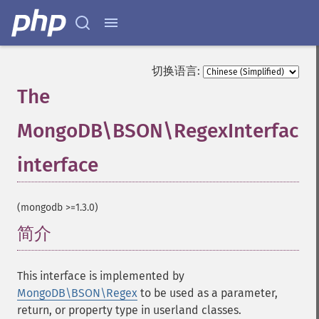
切换语言:
The
MongoDB\BSON\RegexInterface
interface
¶
(mongodb >=1.3.0)
简介
¶
This interface is implemented by
MongoDB\BSON\Regex
to be used as a parameter,
return, or property type in userland classes.