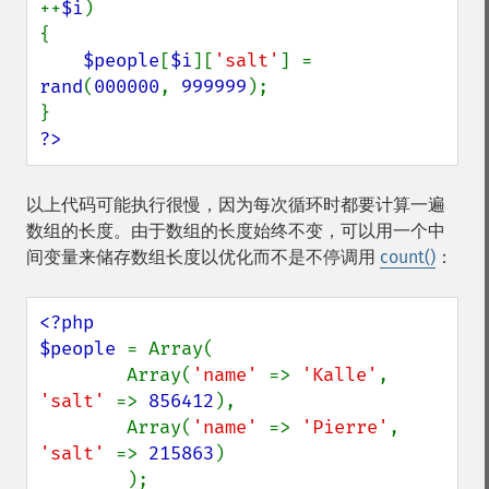
++
$i
)

{

$people
[
$i
][
'salt'
] = 
rand
(
000000
, 
999999
);

?>
以上代码可能执行很慢，因为每次循环时都要计算一遍
数组的长度。由于数组的长度始终不变，可以用一个中
间变量来储存数组长度以优化而不是不停调用
count()
：
<?php

$people 
= Array(

        Array(
'name' 
=> 
'Kalle'
, 
'salt' 
=> 
856412
), 

        Array(
'name' 
=> 
'Pierre'
, 
'salt' 
=> 
215863
)

        );
