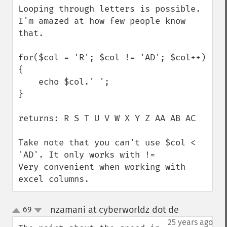
Looping through letters is possible. 
I'm amazed at how few people know 
that.

for($col = 'R'; $col != 'AD'; $col++) 
{

    echo $col.' ';

}

returns: R S T U V W X Y Z AA AB AC

Take note that you can't use $col < 
'AD'. It only works with !=

Very convenient when working with 
excel columns.
nzamani at cyberworldz dot de
69
¶
up
down
25 years ago