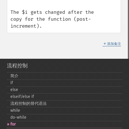
The $i gets changed after the 
copy for the function (post-
increment).
＋
添加备注
流程控制
简介
if
else
elseif/else if
流程控制的替代语法
while
do-​while
for