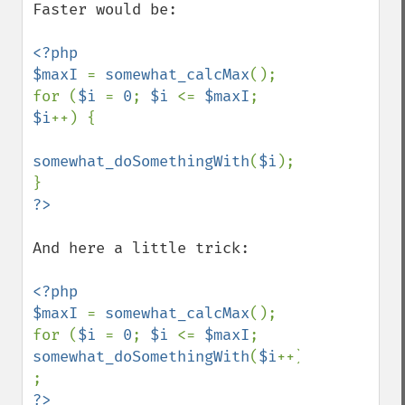
Faster would be:

<?php

$maxI 
= 
somewhat_calcMax
();

for (
$i 
= 
0
; 
$i 
<= 
$maxI
; 
$i
++) {

somewhat_doSomethingWith
(
$i
);

And here a little trick:

<?php

$maxI 
= 
somewhat_calcMax
();

for (
$i 
= 
0
; 
$i 
<= 
$maxI
; 
somewhat_doSomethingWith
(
$i
++)) 