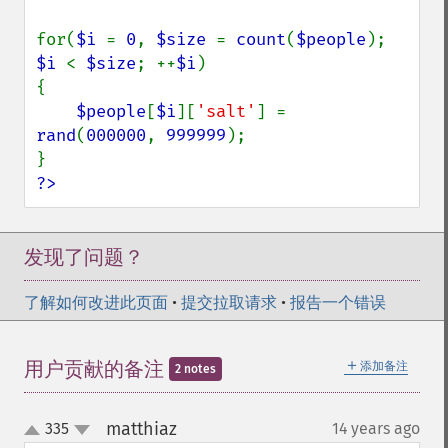
for(
$i 
= 
0
, 
$size 
= 
count
(
$people
); 
$i 
< 
$size
; ++
$i
)

{

$people
[
$i
][
'salt'
] = 
rand
(
000000
, 
999999
);

?>
发现了问题？
了解如何改进此页面
•
提交拉取请求
•
报告一个错误
＋
用户贡献的备注
添加备注
2 notes
matthiaz
335
14 years ago
¶
up
down