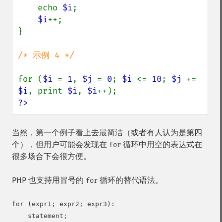
    echo 
$i
;

$i
++;

}

/* 示例 4 */

for (
$i 
= 
1
, 
$j 
= 
0
; 
$i 
<= 
10
; 
$j 
+= 
$i
, print 
$i
, 
$i
?>
当然，第一个例子看上去最简洁（或者有人认为是第四
个），但用户可能会发现在
循环中用空的表达式在
for
很多场合下会很方便。
PHP 也支持用冒号的
循环的替代语法。
for
for (expr1; expr2; expr3):

    statement;
