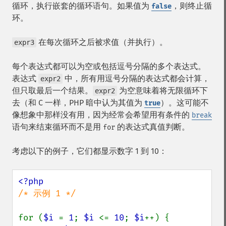
循环，执行嵌套的循环语句。如果值为
，则终止循
false
环。
在每次循环之后被求值（并执行）。
expr3
每个表达式都可以为空或包括逗号分隔的多个表达式。
表达式
中，所有用逗号分隔的表达式都会计算，
expr2
但只取最后一个结果。
为空意味着将无限循环下
expr2
去（和 C 一样，PHP 暗中认为其值为
）。这可能不
true
像想象中那样没有用，因为经常会希望用有条件的
break
语句来结束循环而不是用
的表达式真值判断。
for
考虑以下的例子，它们都显示数字 1 到 10：
/* 示例 1 */

for (
$i 
= 
1
; 
$i 
<= 
10
; 
$i
++) {
