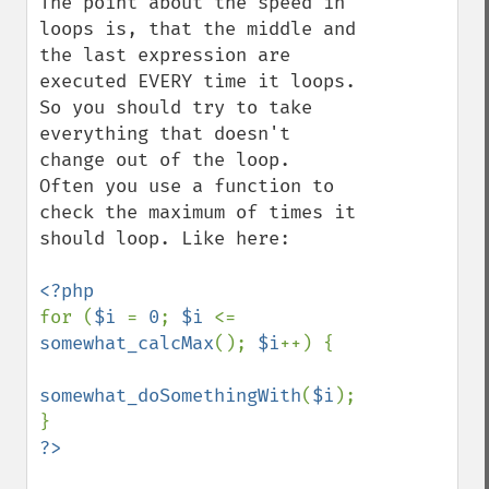
The point about the speed in 
loops is, that the middle and 
the last expression are 
executed EVERY time it loops.

So you should try to take 
everything that doesn't 
change out of the loop.

Often you use a function to 
check the maximum of times it 
should loop. Like here:

for (
$i 
= 
0
; 
$i 
<= 
somewhat_calcMax
(); 
$i
++) {

somewhat_doSomethingWith
(
$i
);
