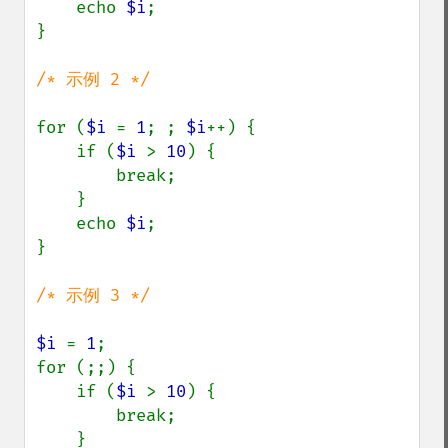
    echo 
$i
;

}

/* 示例 2 */

for (
$i 
= 
1
; ; 
$i
++) {

    if (
$i 
> 
10
) {

        break;

    }

    echo 
$i
;

}

/* 示例 3 */

$i 
= 
1
;

for (;;) {

    if (
$i 
> 
10
) {

        break;

    }
