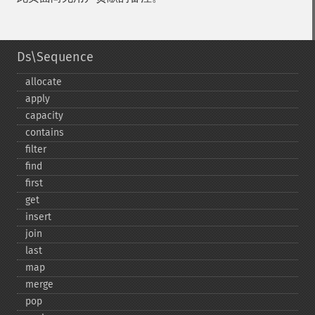
Ds\Sequence
allocate
apply
capacity
contains
filter
find
first
get
insert
join
last
map
merge
pop