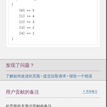
(

    [0] => 5

    [1] => 4

    [2] => 3

    [3] => 2

    [4] => 1

)
发现了问题？
了解如何改进此页面
•
提交拉取请求
•
报告一个错误
＋
用户贡献的备注
添加备注
此页面尚无用户贡献的备注。