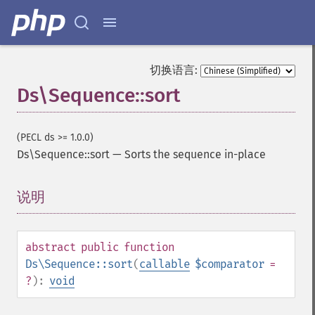
切换语言:
Ds\Sequence::sort
(PECL ds >= 1.0.0)
Ds\Sequence::sort
—
Sorts the sequence in-place
说明
¶
abstract
public
function
Ds\Sequence::sort
(
callable
$comparator
=
?
):
void