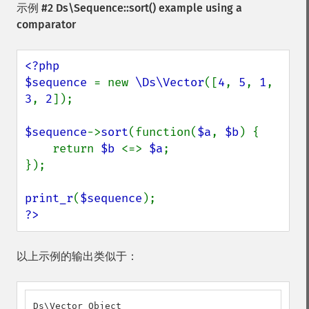
示例 #2
Ds\Sequence::sort()
example using a
comparator
<?php

$sequence 
= new 
\Ds\Vector
([
4
, 
5
, 
1
, 
3
, 
2
]);

$sequence
->
sort
(function(
$a
, 
$b
) {

    return 
$b 
<=> 
$a
;

});

print_r
(
$sequence
?>
以上示例的输出类似于：
Ds\Vector Object
