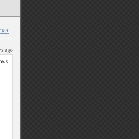
加备注
rs ago
ws 