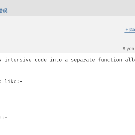
错误
＋
添
8 yea
y intensive code into a separate function allo
 like:-

:-
