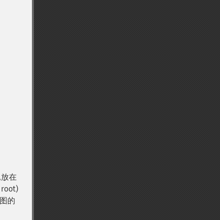
,放在
oot)
图的