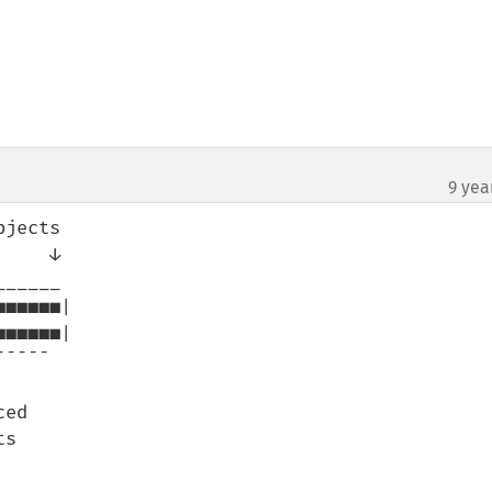
m
9 yea
¶
jects

    ↓

¯¯¯¯
