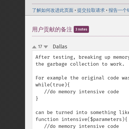
了解如何改进此页面
•
提交拉取请求
•
报告一个
用户贡献的备注
3 notes
Dallas
17
¶
up
down
After testing, breaking up memor
the garbage collection to work.

For example the original code was
while(true){

   //do memory intensive code

}

can be turned into something like
function intensive($parameters){

   //do memory intensive code
