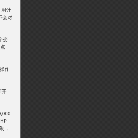
引用计
不会对
个变
节点
操作
打开
000
HP
制，