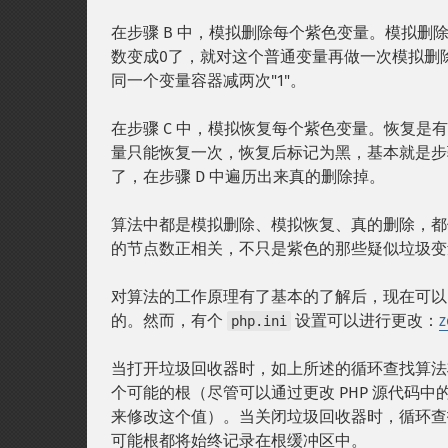
在步骤 B 中，模拟删除每个紫色变量。模拟删
数变成0了，就对这个普通变量再做一次模拟删
同一个变量容器减两次"1"。
在步骤 C 中，模拟恢复每个紫色变量。恢复是
量只能恢复一次，恢复后标记为黑，基本就是步
了，在步骤 D 中遍历出来真的删除掉。
算法中都是模拟删除、模拟恢复、真的删除，都
的节点数正相关，不只是紫色的那些疑似垃圾变
对算法的工作原理有了基本的了解后，现在可以回
的。然而，有个
设置可以进行更改：
z
php.ini
当打开垃圾回收器时，如上所述的循环查找算法将
个可能的根（尽管可以通过更改 PHP 源代码中
来修改这个值）。当关闭垃圾回收器时，循环查
可能根都将始终记录在根缓冲区中。