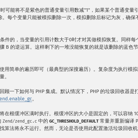
除时可能将不是紫色的普通变量引用数减"1"，如果某个普通变量
除。每个变量只能被模拟删除一次，模拟删除后标记为灰，确保
有条件的，当变量的引用计数大于0时才对其做模拟恢复。同样每
骤 B 的逆运算。这样剩下的一堆没能恢复的就是该删除的蓝色
使用简单的遍历即可（最典型的深搜遍历）。复杂度为执行模拟
量。
顾一下如何与 PHP 集成。默认情况下，PHP 的垃圾回收器是
end.enable_gc
。
在根缓冲区满时执行。根缓冲区的大小是固定的，可以容纳 10,
的
中的
常量并重新编译 P
Zend/zend_gc.c
GC_THRESHOLD_DEFAULT
找算法将永不运行。然而，无论是否使用此配置激活垃圾回收机