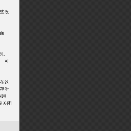
些没
而
制。
，可
在这
存泄
调用
被关闭