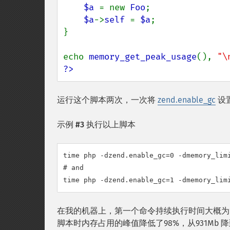
$a 
= new 
Foo
;

$a
->
self 
= 
$a
;

}

echo 
memory_get_peak_usage
(), 
"\
?>
运行这个脚本两次，一次将
zend.enable_gc
设
示例 #3 执行以上脚本
time php -dzend.enable_gc=0 -dmemory_limi
# and

time php -dzend.enable_gc=1 -dmemory_lim
在我的机器上，第一个命令持续执行时间大概为10
脚本时内存占用的峰值降低了98%，从931Mb