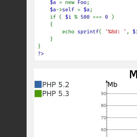
$a 
= new 
Foo
;

$a
->
self 
= 
$a
;

    if ( 
$i 
% 
500 
=== 
0 
)

    {

        echo 
sprintf
( 
'%8d: '
, 
$
    }

?>