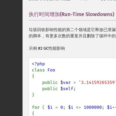
执行时间增加(Run-Time Slowdowns)
垃圾回收影响性能的第二个领域是它释放已泄漏
的脚本，有更多次数的重复并且删除了循环中的
示例 #2 GC性能影响
class 
{

    public 
$var 
= 
'3.14159265359
    public 
$self
;

}

for ( 
$i 
= 
0
; 
$i 
<= 
1000000
; 
$i
+
{
