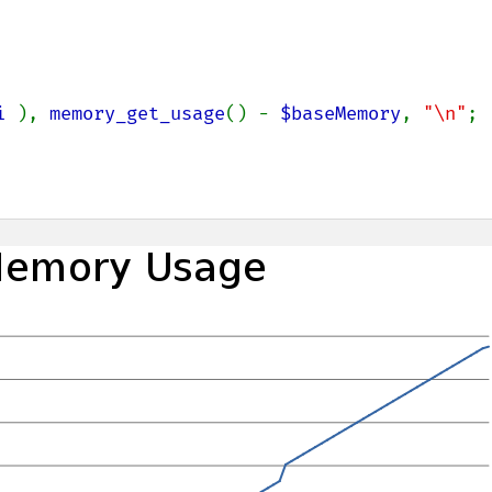
i 
), 
memory_get_usage
() - 
$baseMemory
, 
"\n"
;
