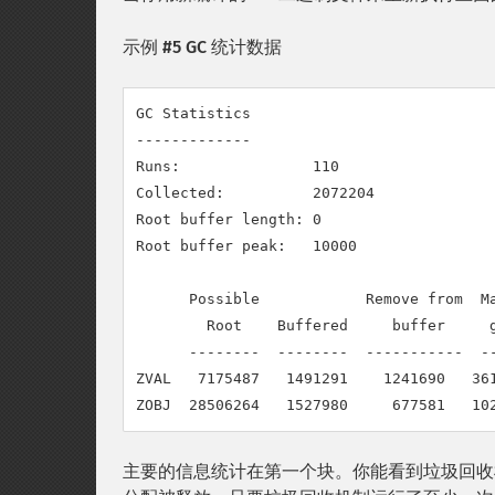
示例 #5 GC 统计数据
GC Statistics

-------------

Runs:               110

Collected:          2072204

Root buffer length: 0

Root buffer peak:   10000

      Possible            Remove from  Ma
        Root    Buffered     buffer     g
      --------  --------  -----------  --
ZVAL   7175487   1491291    1241690   361
ZOBJ  28506264   1527980     677581   10
主要的信息统计在第一个块。你能看到垃圾回收机