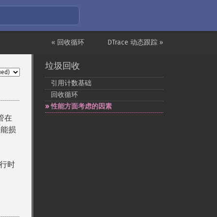
« 回收循环
DTrace 动态跟踪 »
垃圾回收
引用计数基础
回收循环
性能方面考虑的因素
管在
性能损
行时