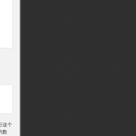
行这个
的数