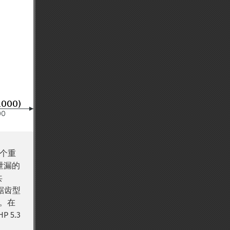
个重
泄漏的
共
锯齿型
。在
5.3