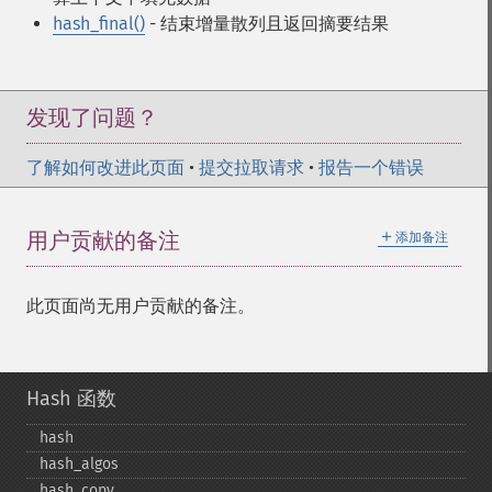
hash_final()
- 结束增量散列且返回摘要结果
发现了问题？
了解如何改进此页面
•
提交拉取请求
•
报告一个错误
＋
用户贡献的备注
添加备注
此页面尚无用户贡献的备注。
Hash 函数
hash
hash_​algos
hash_​copy