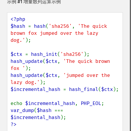
示例 #1 增量散列运算示例
<?php

$hash 
= 
hash
(
'sha256'
, 
'The quick 
brown fox jumped over the lazy 
dog.'
);

$ctx 
= 
hash_init
(
'sha256'
hash_update
(
$ctx
, 
'The quick brown 
fox '
hash_update
(
$ctx
, 
'jumped over the 
lazy dog.'
$incremental_hash 
= 
hash_final
(
$ctx
);

echo 
$incremental_hash
, 
PHP_EOL
var_dump
(
$hash 
=== 
$incremental_hash
?>