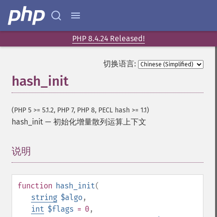
PHP 8.4.24 Released!
切换语言:
hash_init
(PHP 5 >= 5.1.2, PHP 7, PHP 8, PECL hash >= 1.1)
hash_init
—
初始化增量散列运算上下文
说明
¶
function
hash_init
(
string
$algo
,
int
$flags
= 0
,