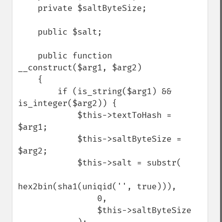
    private $saltByteSize;

    public $salt;

    public function 
__construct($arg1, $arg2)

    {

        if (is_string($arg1) && 
is_integer($arg2)) {

            $this->textToHash = 
$arg1;

            $this->saltByteSize = 
$arg2;

            $this->salt = substr(

hex2bin(sha1(uniqid('', true))),

                0,

                $this->saltByteSize
