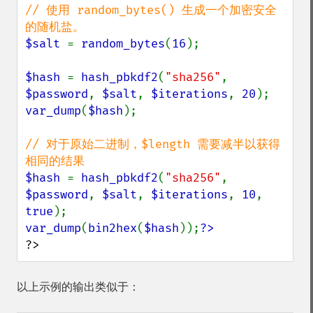
// 使用 random_bytes() 生成一个加密安全
$salt 
= 
random_bytes
(
16
);

$hash 
= 
hash_pbkdf2
(
"sha256"
, 
$password
, 
$salt
, 
$iterations
, 
20
var_dump
(
$hash
);

// 对于原始二进制，$length 需要减半以获得
$hash 
= 
hash_pbkdf2
(
"sha256"
, 
$password
, 
$salt
, 
$iterations
, 
10
, 
true
var_dump
(
bin2hex
(
$hash
));
?>
以上示例的输出类似于：