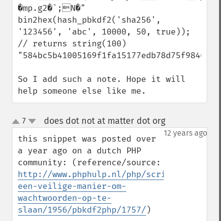
�mp.g2�`;N�"

bin2hex(hash_pbkdf2('sha256', 
'123456', 'abc', 10000, 50, true)); 
// returns string(100) 
"584bc5b41005169f1fa15177edb78d75f9846afc
So I add such a note. Hope it will 
help someone else like me.
does dot not at matter dot org
7
¶
up
down
12 years ago
this snippet was posted over 
a year ago on a dutch PHP 
community: (reference/source: 
http://www.phphulp.nl/php/script/beveilig
een-veilige-manier-om-
wachtwoorden-op-te-
slaan/1956/pbkdf2php/1757/
)
