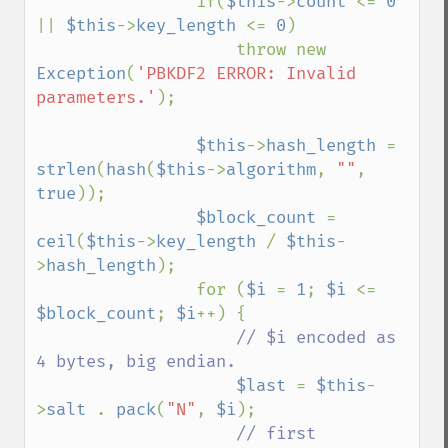
                if(
$this
->
count 
<= 
0 
|| 
$this
->
key_length 
<= 
0
)

                    throw new 
Exception
(
'PBKDF2 ERROR: Invalid 
parameters.'
);

$this
->
hash_length 
= 
strlen
(
hash
(
$this
->
algorithm
, 
""
, 
true
));

$block_count 
= 
ceil
(
$this
->
key_length 
/ 
$this
-
>
hash_length
);

                for (
$i 
= 
1
; 
$i 
<= 
$block_count
; 
$i
++) {

// $i encoded as 
4 bytes, big endian.

$last 
= 
$this
-
>
salt 
. 
pack
(
"N"
, 
$i
);

// first 