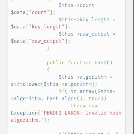
$this
->
count      
= 
$data
[
"count"
];

$this
->
key_length 
= 
$data
[
"key_length"
];

$this
->
raw_output 
= 
$data
[
"raw_output"
];

            }

            public function 
hash
()

            {

$this
->
algorithm 
= 
strtolower
(
$this
->
algorithm
);

                if(!
in_array
(
$this
-
>
algorithm
, 
hash_algos
(), 
true
))

                    throw new 
Exception
(
'PBKDF2 ERROR: Invalid hash 
algorithm.'
);
