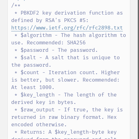
/**

 * PBKDF2 key derivation function as 
defined by RSA's PKCS #5: 
https://www.ietf.org/rfc/rfc2898.txt
 * $algorithm - The hash algorithm to 
use. Recommended: SHA256

 * $password - The password.

 * $salt - A salt that is unique to 
the password.

 * $count - Iteration count. Higher 
is better, but slower. Recommended: 
At least 1000.

 * $key_length - The length of the 
derived key in bytes.

 * $raw_output - If true, the key is 
returned in raw binary format. Hex 
encoded otherwise.

 * Returns: A $key_length-byte key 