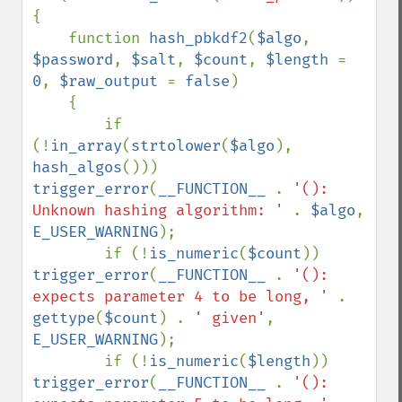
{

    function 
hash_pbkdf2
(
$algo
, 
$password
, 
$salt
, 
$count
, 
$length 
= 
0
, 
$raw_output 
= 
false
)

    {

        if 
(!
in_array
(
strtolower
(
$algo
), 
hash_algos
())) 
trigger_error
(
__FUNCTION__ 
. 
'(): 
Unknown hashing algorithm: ' 
. 
$algo
, 
E_USER_WARNING
);

        if (!
is_numeric
(
$count
)) 
trigger_error
(
__FUNCTION__ 
. 
'(): 
expects parameter 4 to be long, ' 
. 
gettype
(
$count
) . 
' given'
, 
E_USER_WARNING
);

        if (!
is_numeric
(
$length
)) 
trigger_error
(
__FUNCTION__ 
. 
'(): 