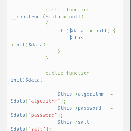
            public function 
__construct
(
$data 
= 
null
)

            {

                if (
$data 
!= 
null
) {

$this
-
>
init
(
$data
);

                }

            }

            public function 
init
(
$data
)

            {

$this
->
algorithm  
= 
$data
[
"algorithm"
];

$this
->
password   
= 
$data
[
"password"
];

$this
->
salt       
= 
$data
[
"salt"
];
