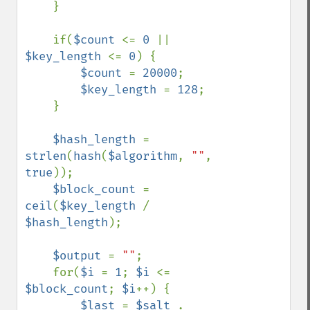
    }

    if(
$count 
<= 
0 
|| 
$key_length 
<= 
0
) {

$count 
= 
20000
;

$key_length 
= 
128
;

    }

$hash_length 
= 
strlen
(
hash
(
$algorithm
, 
""
, 
true
));

$block_count 
= 
ceil
(
$key_length 
/ 
$hash_length
);

$output 
= 
""
;

    for(
$i 
= 
1
; 
$i 
<= 
$block_count
; 
$i
++) {

$last 
= 
$salt 
. 