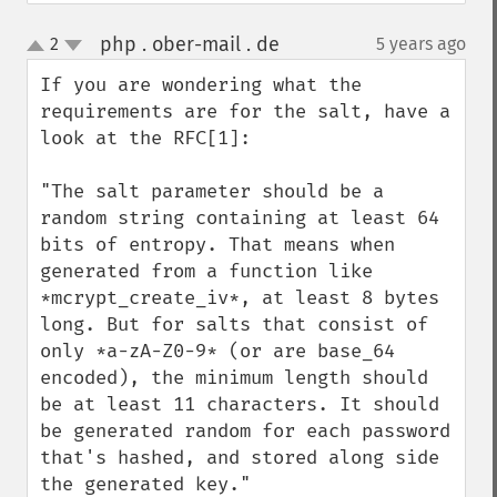
php . ober-mail . de
2
5 years ago
¶
up
down
If you are wondering what the 
requirements are for the salt, have a 
look at the RFC[1]:

"The salt parameter should be a 
random string containing at least 64 
bits of entropy. That means when 
generated from a function like 
*mcrypt_create_iv*, at least 8 bytes 
long. But for salts that consist of 
only *a-zA-Z0-9* (or are base_64 
encoded), the minimum length should 
be at least 11 characters. It should 
be generated random for each password 
that's hashed, and stored along side 
the generated key."
