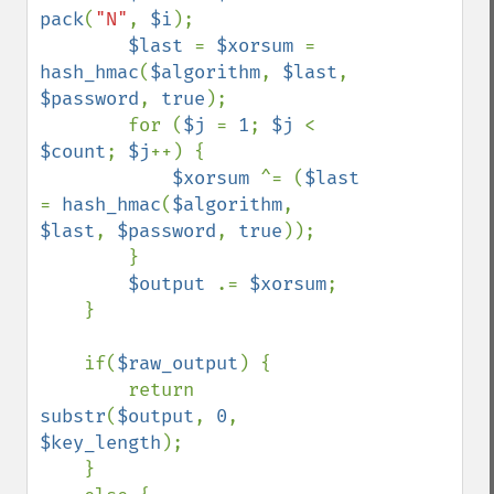
pack
(
"N"
, 
$i
);

$last 
= 
$xorsum 
= 
hash_hmac
(
$algorithm
, 
$last
, 
$password
, 
true
);

        for (
$j 
= 
1
; 
$j 
< 
$count
; 
$j
++) {

$xorsum 
^= (
$last 
= 
hash_hmac
(
$algorithm
, 
$last
, 
$password
, 
true
));

        }

$output 
.= 
$xorsum
;

    }

    if(
$raw_output
) {

        return 
substr
(
$output
, 
0
, 
$key_length
);

    }
