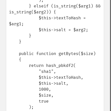
            );

        } elseif (is_string($arg1) && 
is_string($arg2)) {

            $this->textToHash = 
$arg1;

            $this->salt = $arg2;

        }

    }

    public function getBytes($size)

    {

        return hash_pbkdf2(

            "sha1",

            $this->textToHash,

            $this->salt,

            1000,

            $size,

            true

        );
