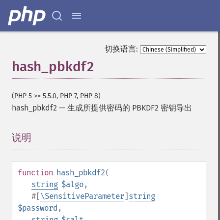
切换语言:
hash_pbkdf2
(PHP 5 >= 5.5.0, PHP 7, PHP 8)
hash_pbkdf2
—
生成所提供密码的 PBKDF2 密钥导出
说明
¶
function
hash_pbkdf2
(
string
$algo
,
#[
\SensitiveParameter
]
string
$password
,
string
$salt
,