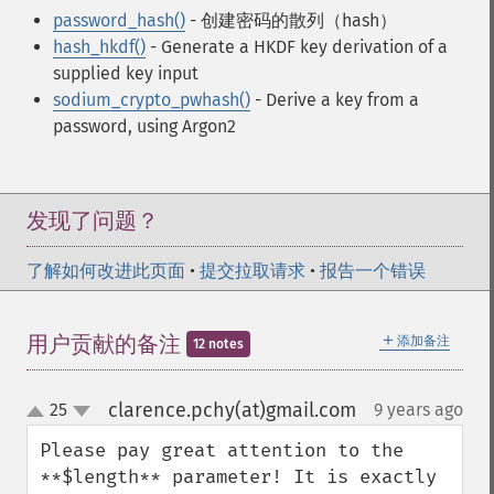
password_hash()
- 创建密码的散列（hash）
hash_hkdf()
- Generate a HKDF key derivation of a
supplied key input
sodium_crypto_pwhash()
- Derive a key from a
password, using Argon2
发现了问题？
了解如何改进此页面
•
提交拉取请求
•
报告一个错误
＋
用户贡献的备注
添加备注
12 notes
clarence.pchy(at)gmail.com
25
9 years ago
¶
up
down
Please pay great attention to the 
**$length** parameter! It is exactly 