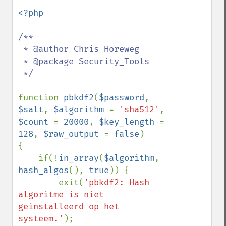
<?php

/**

 * @author Chris Horeweg

 * @package Security_Tools

 */

function 
pbkdf2
(
$password
, 
$salt
, 
$algorithm 
= 
'sha512'
, 
$count 
= 
20000
, 
$key_length 
= 
128
, 
$raw_output 
= 
false
)

{

    if(!
in_array
(
$algorithm
, 
hash_algos
(), 
true
)) {

        exit(
'pbkdf2: Hash 
algoritme is niet 
geinstalleerd op het 
systeem.'
);
