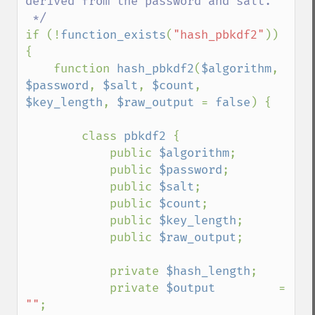
derived from the password and salt.

if (!
function_exists
(
"hash_pbkdf2"
)) 
{

    function 
hash_pbkdf2
(
$algorithm
, 
$password
, 
$salt
, 
$count
, 
$key_length
, 
$raw_output 
= 
false
) {

        class 
pbkdf2 
{

            public 
$algorithm
;

            public 
$password
;

            public 
$salt
;

            public 
$count
;

            public 
$key_length
;

            public 
$raw_output
;

            private 
$hash_length
;

            private 
$output         
= 
""
;
