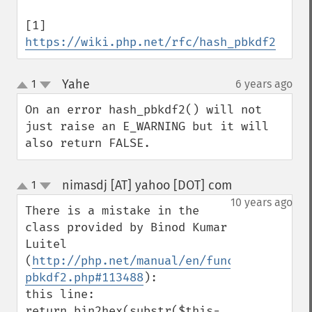
[1] 
https://wiki.php.net/rfc/hash_pbkdf2
Yahe
1
6 years ago
¶
up
down
On an error hash_pbkdf2() will not 
just raise an E_WARNING but it will 
also return FALSE.
nimasdj [AT] yahoo [DOT] com
1
¶
up
down
10 years ago
There is a mistake in the 
class provided by Binod Kumar 
Luitel 
(
http://php.net/manual/en/function.hash-
pbkdf2.php#113488
):

this line:

return bin2hex(substr($this-