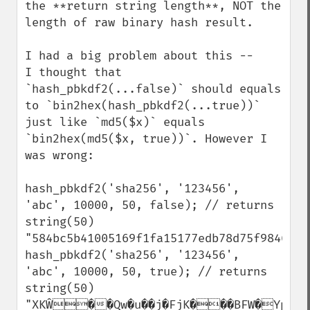
the **return string length**, NOT the 
length of raw binary hash result.

I had a big problem about this -- 

I thought that 
`hash_pbkdf2(...false)` should equals 
to `bin2hex(hash_pbkdf2(...true))` 
just like `md5($x)` equals 
`bin2hex(md5($x, true))`. However I 
was wrong:

hash_pbkdf2('sha256', '123456', 
'abc', 10000, 50, false); // returns 
string(50) 
"584bc5b41005169f1fa15177edb78d75f9846afc
hash_pbkdf2('sha256', '123456', 
'abc', 10000, 50, true); // returns 
string(50) 
"XKŴ��Qw�u��j�FjK���BFW�YpG    