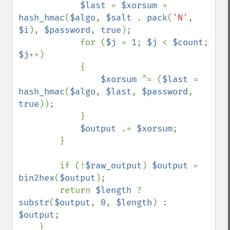
$last 
= 
$xorsum 
= 
hash_hmac
(
$algo
, 
$salt 
. 
pack
(
'N'
, 
$i
), 
$password
, 
true
);

            for (
$j 
= 
1
; 
$j 
< 
$count
; 
$j
++)

            {

$xorsum 
^= (
$last 
= 
hash_hmac
(
$algo
, 
$last
, 
$password
, 
true
));

            }

$output 
.= 
$xorsum
;

        }

        if (!
$raw_output
) 
$output 
= 
bin2hex
(
$output
);

        return 
$length 
? 
substr
(
$output
, 
0
, 
$length
) : 
$output
;

    }
