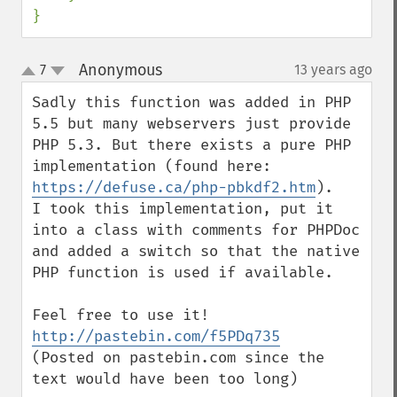
}
Anonymous
7
13 years ago
¶
up
down
Sadly this function was added in PHP 
5.5 but many webservers just provide 
PHP 5.3. But there exists a pure PHP 
implementation (found here: 
https://defuse.ca/php-pbkdf2.htm
).

I took this implementation, put it 
into a class with comments for PHPDoc 
and added a switch so that the native 
PHP function is used if available.

http://pastebin.com/f5PDq735
(Posted on pastebin.com since the 
text would have been too long)