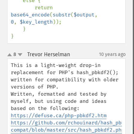
    else {

        return 
base64_encode
(
substr
(
$output
, 
0
, 
$key_length
));

    }

}
Trevor Herselman
8
10 years ago
¶
up
down
This is a light-weight drop-in 
replacement for PHP's hash_pbkdf2(); 
written for compatibility with older 
versions of PHP.

Written, formatted and tested by 
myself, but using code and ideas 
https://defuse.ca/php-pbkdf2.htm
https://github.com/rchouinard/hash_pbkdf2
compat/blob/master/src/hash_pbkdf2.php