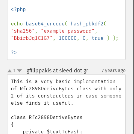
<?php

echo 
base64_encode
( 
hash_pbkdf2
( 
"sha256"
, 
"example password"
, 
"BbirbJq1C1G7"
, 
100000
, 
0
, 
true 
) );

?>
gfilippakis at sleed dot gr
1
7 years ago
¶
up
down
This is a very basic implementation 
of Rfc2898DeriveBytes class with only 
2 of its constructors in case someone 
else finds it useful.

class Rfc2898DeriveBytes

{

    private $textToHash;
