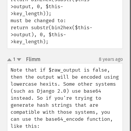
>output, 0, $this-
>key_length));

must be changed to:

return substr(bin2hex($this-
>output), 0, $this-
>key_length);
Flimm
1
8 years ago
¶
up
down
Note that if $raw_output is false, 
then the output will be encoded using 
lowercase hexits. Some other systems 
(such as Django 2.0) use base64 
instead. So if you're trying to 
generate hash strings that are 
compatible with those systems, you 
can use the base64_encode function, 
like this:
