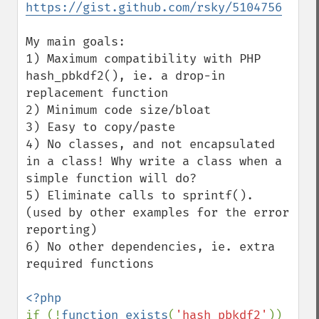
https://gist.github.com/rsky/5104756
My main goals:

1) Maximum compatibility with PHP 
hash_pbkdf2(), ie. a drop-in 
replacement function

2) Minimum code size/bloat

3) Easy to copy/paste

4) No classes, and not encapsulated 
in a class! Why write a class when a 
simple function will do?

5) Eliminate calls to sprintf(). 
(used by other examples for the error 
reporting)

6) No other dependencies, ie. extra 
required functions

if (!
function_exists
(
'hash_pbkdf2'
))
