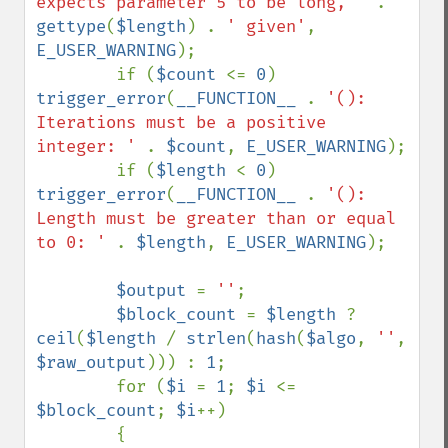
expects parameter 5 to be long, ' 
. 
gettype
(
$length
) . 
' given'
, 
E_USER_WARNING
);

        if (
$count 
<= 
0
) 
trigger_error
(
__FUNCTION__ 
. 
'(): 
Iterations must be a positive 
integer: ' 
. 
$count
, 
E_USER_WARNING
);

        if (
$length 
< 
0
) 
trigger_error
(
__FUNCTION__ 
. 
'(): 
Length must be greater than or equal 
to 0: ' 
. 
$length
, 
E_USER_WARNING
);

$output 
= 
''
;

$block_count 
= 
$length 
? 
ceil
(
$length 
/ 
strlen
(
hash
(
$algo
, 
''
, 
$raw_output
))) : 
1
;

        for (
$i 
= 
1
; 
$i 
<= 
$block_count
; 
$i
++)

        {
