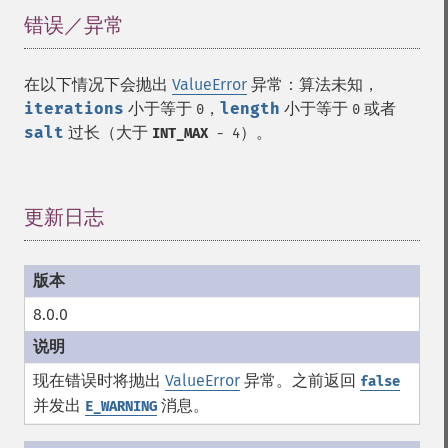
错误／异常
¶
在以下情况下会抛出
ValueError
异常：算法未知，
iterations
小于等于
，
length
小于等于
或者
0
0
salt
过长（大于
）。
INT_MAX
- 4
更新日志
¶
8.0.0
现在错误时将抛出
ValueError
异常。之前返回
false
并发出
消息。
E_WARNING