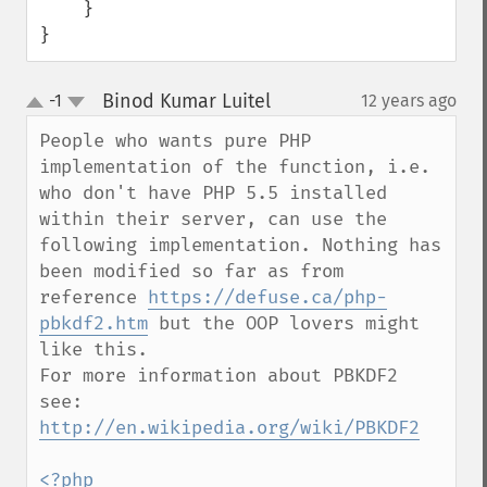
    }

}
Binod Kumar Luitel
-1
12 years ago
¶
up
down
People who wants pure PHP 
implementation of the function, i.e. 
who don't have PHP 5.5 installed 
within their server, can use the 
following implementation. Nothing has 
been modified so far as from 
reference 
https://defuse.ca/php-
pbkdf2.htm
 but the OOP lovers might 
like this.

For more information about PBKDF2 
see: 
http://en.wikipedia.org/wiki/PBKDF2