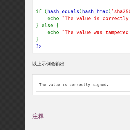
if (
hash_equals
(
hash_hmac
(
'sha25
    echo 
"The value is correctly
} else {

    echo 
"The value was tampered
?>
以上示例会输出：
The value is correctly signed.
注释
¶