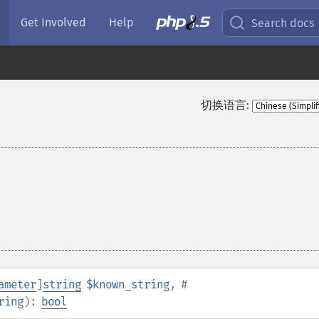
Get Involved
Help
Search docs
切换语言:
ameter
]
string
$known_string
,
#
ring
):
bool