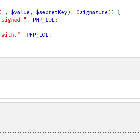
6'
, 
$value
, 
$secretKey
), 
$signature
)) {

 signed."
, 
PHP_EOL
;

 with."
, 
PHP_EOL
;
