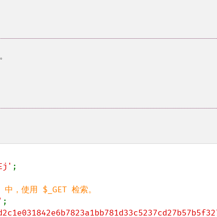
。
Ej'
;

'
d2c1e031842e6b7823a1bb781d33c5237cd27b57b5f32