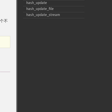
hash_​update
hash_​update_​file
hash_​update_​stream
个不