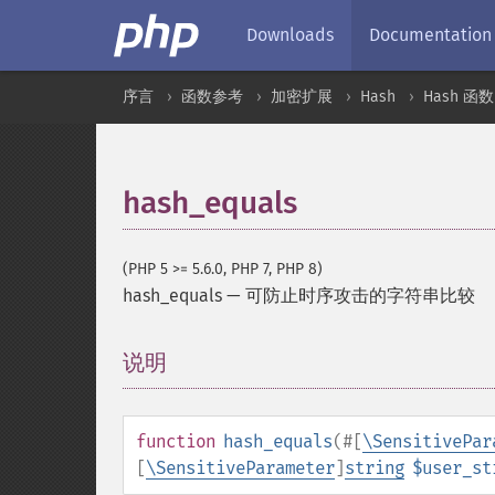
Downloads
Documentation
序言
函数参考
加密扩展
Hash
Hash 函数
hash_equals
(PHP 5 >= 5.6.0, PHP 7, PHP 8)
hash_equals
—
可防止时序攻击的字符串比较
说明
¶
function
hash_equals
(
#[
\SensitivePar
[
\SensitiveParameter
]
string
$user_st