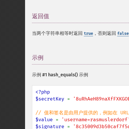
返回值
¶
当两个字符串相等时返回
，否则返回
true
false
示例
¶
示例 #1
hash_equals()
示例
<?php

$secretKey 
= 
'8uRhAeH89naXfFXKGO
$value 
= 
'username=rasmuslerdorf
$signature 
= 
'8c35009d3b50caf7f5