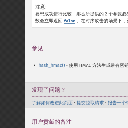
注意
:
要想成功进行比较，那么所提供的 2 个参数
数会立即返回
， 在时序攻击的场景下
false
参见
¶
hash_hmac()
- 使用 HMAC 方法生成带有
发现了问题？
了解如何改进此页面
•
提交拉取请求
•
报告一个
用户贡献的备注