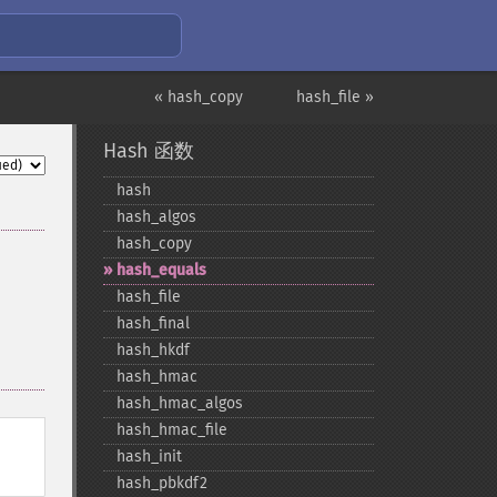
« hash_copy
hash_file »
Hash 函数
hash
hash_​algos
hash_​copy
hash_​equals
hash_​file
hash_​final
hash_​hkdf
hash_​hmac
hash_​hmac_​algos
hash_​hmac_​file
hash_​init
hash_​pbkdf2