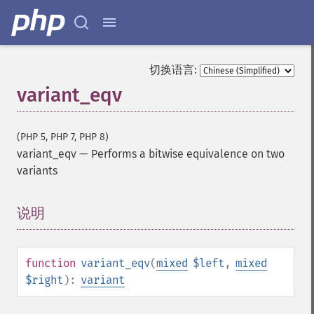
切换语言:
variant_eqv
(PHP 5, PHP 7, PHP 8)
variant_eqv
—
Performs a bitwise equivalence on two
variants
说明
¶
function
variant_eqv
(
mixed
$left
,
mixed
$right
):
variant