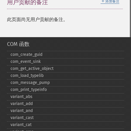
＋
用户贡献的备注
添加备注
此页面尚无用户贡献的备注。
COM 函数
com_​create_​guid
com_​event_​sink
com_​get_​active_​object
com_​load_​typelib
com_​message_​pump
com_​print_​typeinfo
variant_​abs
variant_​add
variant_​and
variant_​cast
variant_​cat