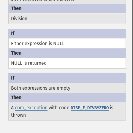
Division
Either expression is NULL
NULL is returned
Both expressions are empty
A
com_exception
with code
is
DISP_E_DIVBYZERO
thrown