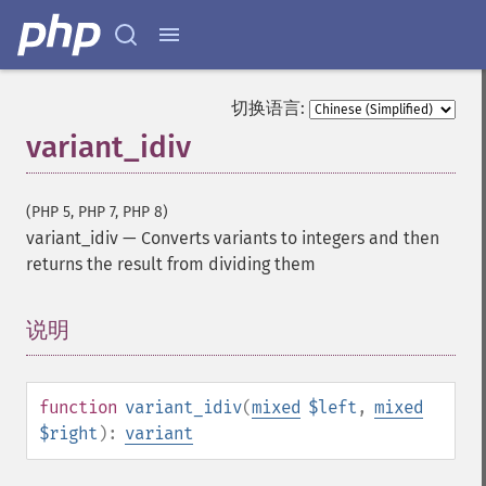
切换语言:
variant_idiv
(PHP 5, PHP 7, PHP 8)
variant_idiv
—
Converts variants to integers and then
returns the result from dividing them
说明
¶
function
variant_idiv
(
mixed
$left
,
mixed
$right
):
variant