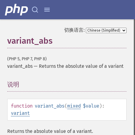
切换语言:
variant_abs
(PHP 5, PHP 7, PHP 8)
variant_abs
—
Returns the absolute value of a variant
说明
¶
function
variant_abs
(
mixed
$value
):
variant
Returns the absolute value of a variant.