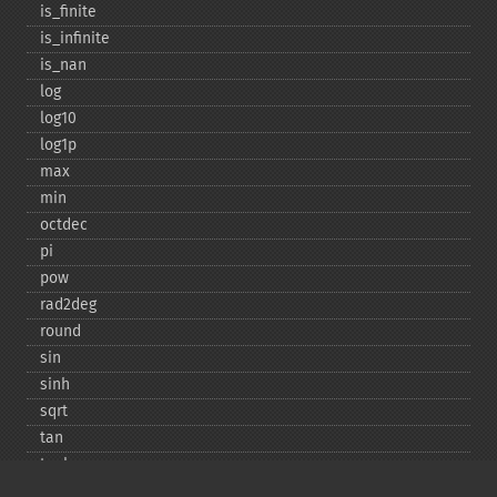
is_​finite
is_​infinite
is_​nan
log
log10
log1p
max
min
octdec
pi
pow
rad2deg
round
sin
sinh
sqrt
tan
tanh