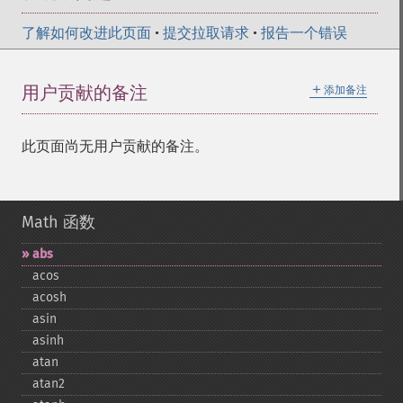
了解如何改进此页面
•
提交拉取请求
•
报告一个错误
＋
用户贡献的备注
添加备注
此页面尚无用户贡献的备注。
Math 函数
abs
acos
acosh
asin
asinh
atan
atan2