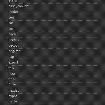
atanh
base_​convert
bindec
ceil
cos
cosh
decbin
dechex
decoct
deg2rad
exp
expm1
fdiv
floor
fmod
fpow
hexdec
hypot
intdiv