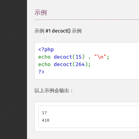
示例
¶
示例 #1
decoct()
示例
echo 
decoct
(
15
) . 
"\n"
;

echo 
decoct
(
264
?>
以上示例会输出：
17

410