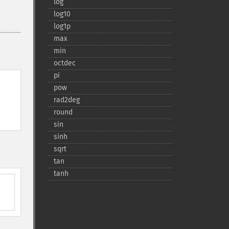
log
log10
log1p
max
min
octdec
pi
pow
rad2deg
round
sin
sinh
sqrt
tan
tanh