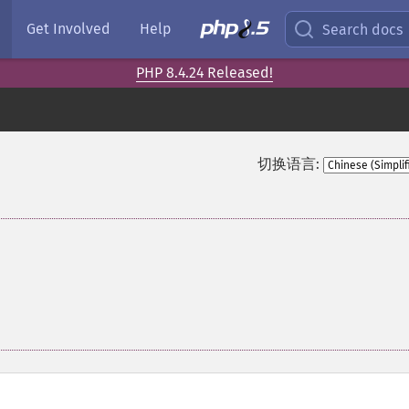
Get Involved
Help
Search docs
PHP 8.4.24 Released!
切换语言: