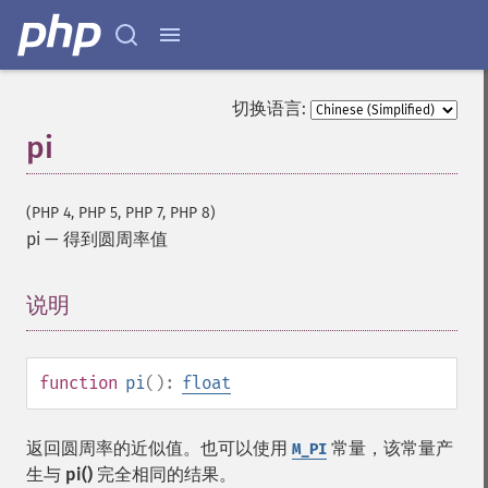
切换语言:
pi
(PHP 4, PHP 5, PHP 7, PHP 8)
pi
—
得到圆周率值
说明
¶
function
pi
():
float
返回圆周率的近似值。也可以使用
常量，该常量产
M_PI
生与
pi()
完全相同的结果。