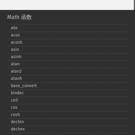
Math 函数
abs
acos
acosh
asin
asinh
atan
atan2
atanh
base_​convert
bindec
ceil
cos
cosh
decbin
dechex