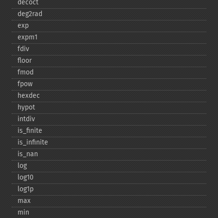
decoct
deg2rad
exp
expm1
fdiv
floor
fmod
fpow
hexdec
hypot
intdiv
is_​finite
is_​infinite
is_​nan
log
log10
log1p
max
min