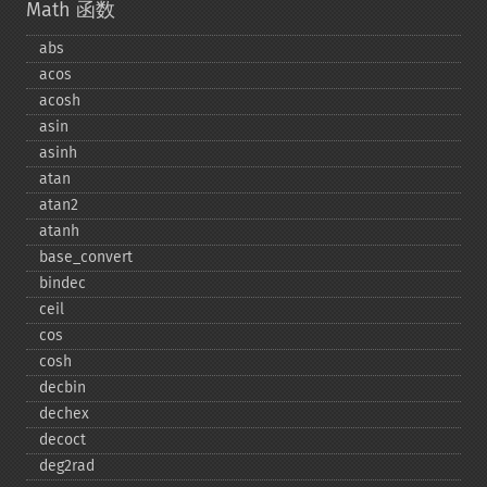
Math 函数
abs
acos
acosh
asin
asinh
atan
atan2
atanh
base_​convert
bindec
ceil
cos
cosh
decbin
dechex
decoct
deg2rad