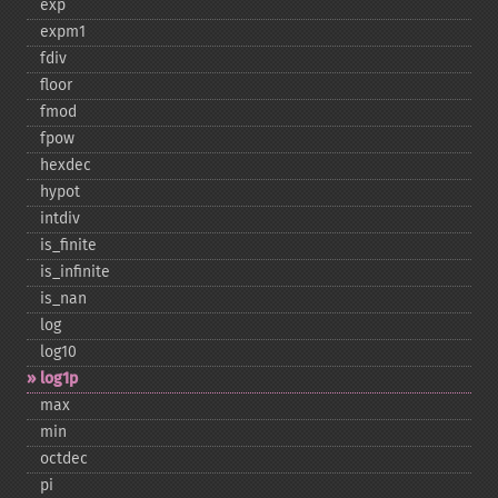
exp
expm1
fdiv
floor
fmod
fpow
hexdec
hypot
intdiv
is_​finite
is_​infinite
is_​nan
log
log10
log1p
max
min
octdec
pi