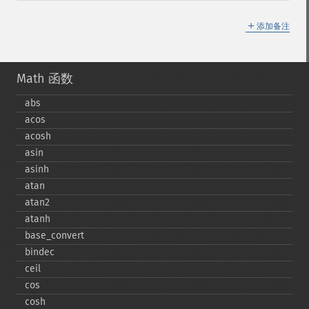
＋
添加备注
Math 函数
abs
acos
acosh
asin
asinh
atan
atan2
atanh
base_​convert
bindec
ceil
cos
cosh