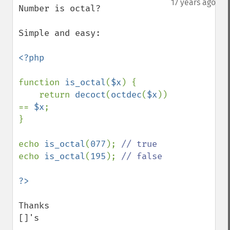
17 years ago
Number is octal?

Simple and easy:

<?php

function 
is_octal
(
$x
) {

    return 
decoct
(
octdec
(
$x
)) 
== 
$x
;

}

echo 
is_octal
(
077
); 
echo 
is_octal
(
195
); 
// false

Thanks

[]'s