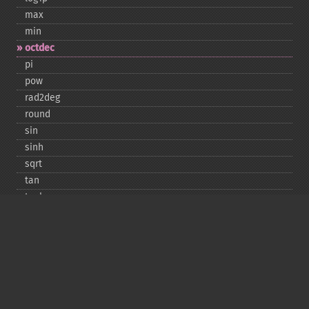
max
min
octdec
pi
pow
rad2deg
round
sin
sinh
sqrt
tan
tanh
Copyright © 2001-2026 The PHP Documentation
Group