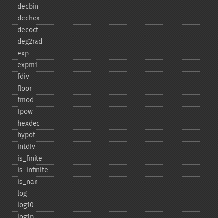
decbin
dechex
decoct
deg2rad
exp
expm1
fdiv
floor
fmod
fpow
hexdec
hypot
intdiv
is_​finite
is_​infinite
is_​nan
log
log10
log1p