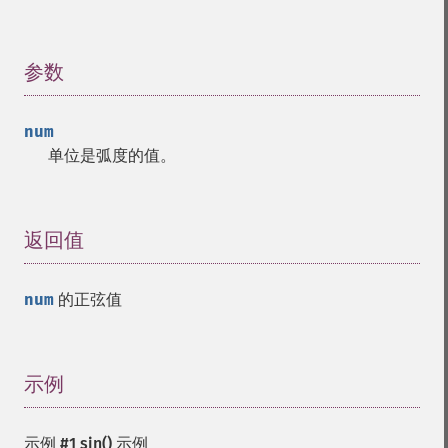
参数
¶
num
单位是弧度的值。
返回值
¶
num
的正弦值
示例
¶
示例 #1
sin()
示例