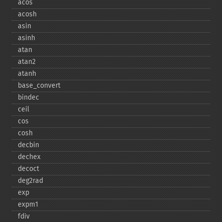
acos
acosh
asin
asinh
atan
atan2
atanh
base_​convert
bindec
ceil
cos
cosh
decbin
dechex
decoct
deg2rad
exp
expm1
fdiv