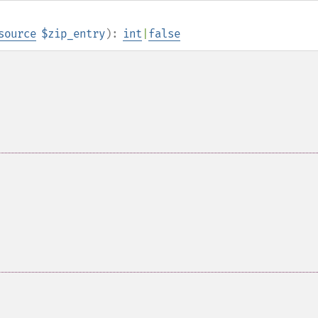
source
$zip_entry
):
int
|
false