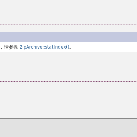
I，请参阅
ZipArchive::statIndex()
。