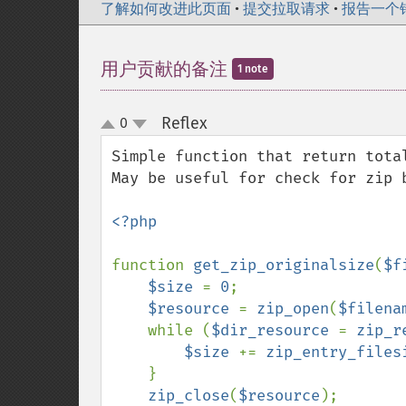
了解如何改进此页面
•
提交拉取请求
•
报告一个
用户贡献的备注
1 note
Reflex
0
¶
up
down
Simple function that return total
May be useful for check for zip b
<?php

function 
get_zip_originalsize
(
$f
$size 
= 
0
;

$resource 
= 
zip_open
(
$filena
    while (
$dir_resource 
= 
zip_r
$size 
+= 
zip_entry_files
    }

zip_close
(
$resource
);
