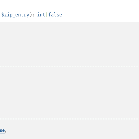
$zip_entry
):
int
|
false
。
se