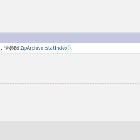
I，请参阅
ZipArchive::statIndex()
。