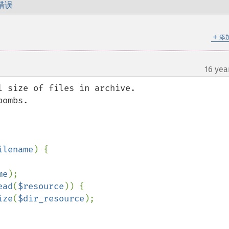
错误
＋
添
16 yea
 size of files in archive.

ombs.

ilename
) {

me
);

ead
(
$resource
)) {

ize
(
$dir_resource
);
