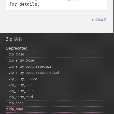
for details.
＋
添加备注
Zip 函数
Deprecated
zip_​close
zip_​entry_​close
zip_​entry_​compressedsize
zip_​entry_​compressionmethod
zip_​entry_​filesize
zip_​entry_​name
zip_​entry_​open
zip_​entry_​read
zip_​open
zip_​read