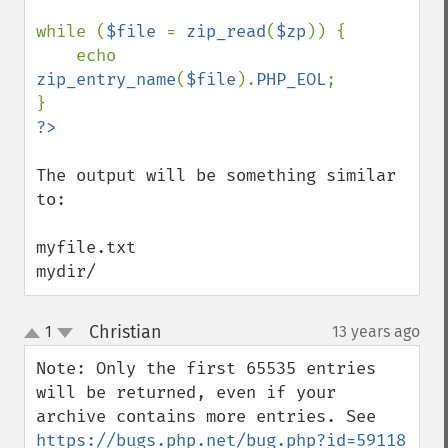
while (
$file 
= 
zip_read
(
$zp
)) {

    echo  
zip_entry_name
(
$file
).
PHP_EOL
;

The output will be something similar 
to:

myfile.txt

mydir/
Christian
1
13 years ago
¶
up
down
Note: Only the first 65535 entries 
will be returned, even if your 
archive contains more entries. See 
https://bugs.php.net/bug.php?id=59118