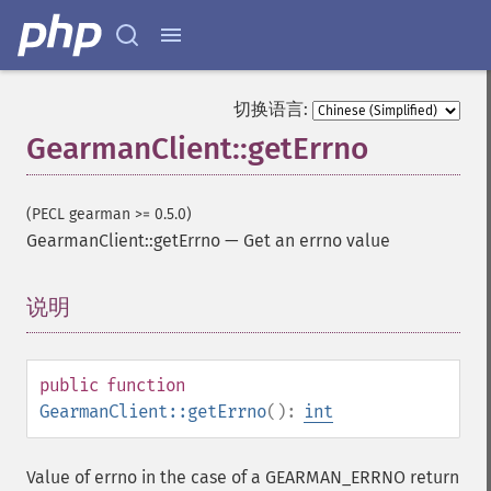
切换语言:
GearmanClient::getErrno
(PECL gearman >= 0.5.0)
GearmanClient::getErrno
—
Get an errno value
说明
¶
public
function
GearmanClient::getErrno
():
int
Value of errno in the case of a GEARMAN_ERRNO return