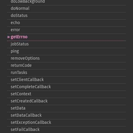
doLowBackground
doNormal
doStatus
echo
error
getErrno
jobStatus
ping
removeOptions
returnCode
runTasks
setClientCallback
setCompleteCallback
setContext
setCreatedCallback
setData
setDataCallback
setExceptionCallback
setFailCallback