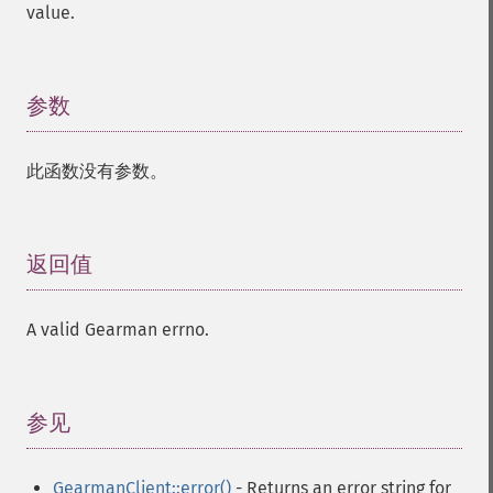
value.
参数
¶
此函数没有参数。
返回值
¶
A valid Gearman errno.
参见
¶
GearmanClient::error()
- Returns an error string for