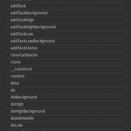
addTask
addTaskBackground
addTaskHigh
addTaskHighBackground
addTaskLow
addTaskLowBackground
addTaskStatus
clearCallbacks
clone
_​_​construct
context
data
do
doBackground
doHigh
doHighBackground
doJobHandle
doLow