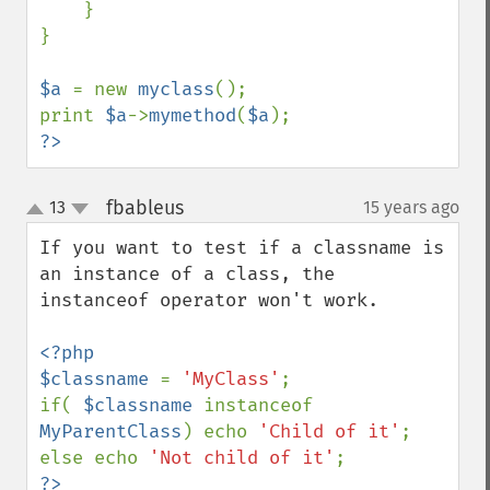
    }

}

$a 
= new 
myclass
();

print 
$a
->
mymethod
(
$a
?>
fbableus
13
15 years ago
¶
up
down
If you want to test if a classname is 
an instance of a class, the 
instanceof operator won't work.

<?php

$classname 
= 
'MyClass'
;

if( 
$classname 
instanceof 
MyParentClass
) echo 
'Child of it'
;

else echo 
'Not child of it'