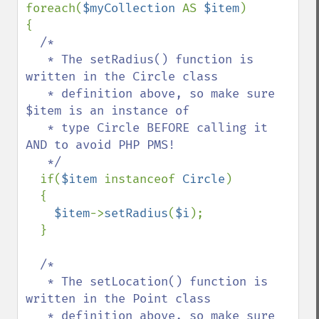
foreach(
$myCollection 
AS 
$item
)

{

/*

   * The setRadius() function is 
written in the Circle class

   * definition above, so make sure 
$item is an instance of

   * type Circle BEFORE calling it 
AND to avoid PHP PMS!

   */

if(
$item 
instanceof 
Circle
)

  {

$item
->
setRadius
(
$i
);

  }

/*

   * The setLocation() function is 
written in the Point class

   * definition above, so make sure 