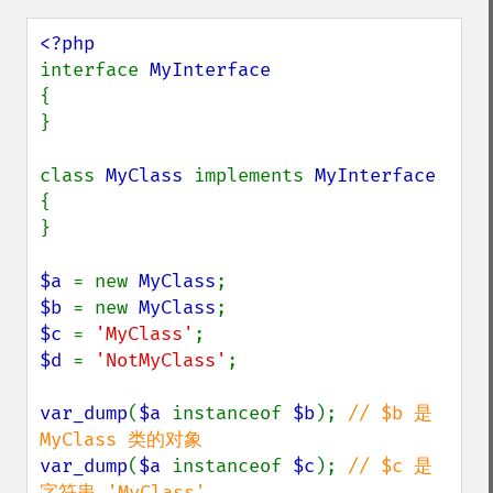
interface 
{

}

class 
MyClass 
implements 
{

}

$a 
= new 
MyClass
$b 
= new 
MyClass
$c 
= 
'MyClass'
$d 
= 
'NotMyClass'
;

var_dump
(
$a 
instanceof 
$b
); 
// $b 是 
var_dump
(
$a 
instanceof 
$c
); 
// $c 是