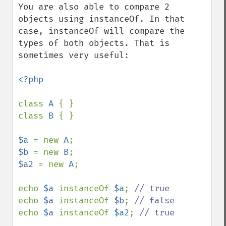
You are also able to compare 2 
objects using instanceOf. In that 
case, instanceOf will compare the 
types of both objects. That is 
sometimes very useful:

<?php

class 
A 
{ }

class 
B 
{ }

$a 
= new 
A
$b 
= new 
B
$a2 
= new 
A
;

echo 
$a 
instanceOf 
$a
; 
echo 
$a 
instanceOf 
$b
; 
echo 
$a 
instanceOf 
$a2
; 
// true
