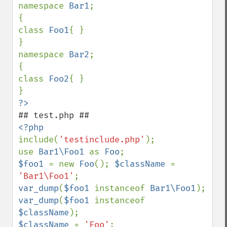
namespace 
Bar1
;

{

class 
Foo1
{ }

}

namespace 
Bar2
;

{

class 
Foo2
{ }

include(
'testinclude.php'
);

use 
Bar1\Foo1 
as 
Foo
$foo1 
= new 
Foo
(); 
$className 
= 
'Bar1\Foo1'
var_dump
(
$foo1 
instanceof 
Bar1\Foo1
var_dump
(
$foo1 
instanceof 
$className
$className 
= 
'Foo'