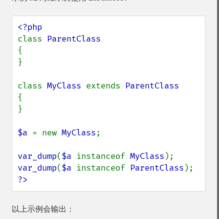
class 
{

}

class 
MyClass 
extends 
{

}

$a 
= new 
MyClass
;

var_dump
(
$a 
instanceof 
MyClass
var_dump
(
$a 
instanceof 
ParentClass
?>
以上示例会输出：