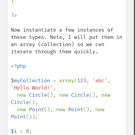
}

Now instantiate a few instances of 
these types. Note, I will put them in 
an array (collection) so we can 
iterate through them quickly.

<?php

$myCollection 
= array(
123
, 
'abc'
, 
'Hello World!'
,

  new 
Circle
(), new 
Circle
(), new 
Circle
(),

  new 
Point
(), new 
Point
(), new 
Point
());

$i 
= 
0
;
