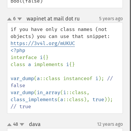
bool(false)
wapinet at mail dot ru
6
5 years ago
¶
up
down
if you have only class names (not 
objects) you can use that snippet: 
https://3v4l.org/mUKUC
interface 
i
{}

class 
a 
implements 
i
{}

var_dump
(
a
::class instanceof 
i
); 
// 
var_dump
(
in_array
(
i
::class, 
class_implements
(
a
::class), 
true
)); 
// true
dava
48
12 years ago
¶
up
down