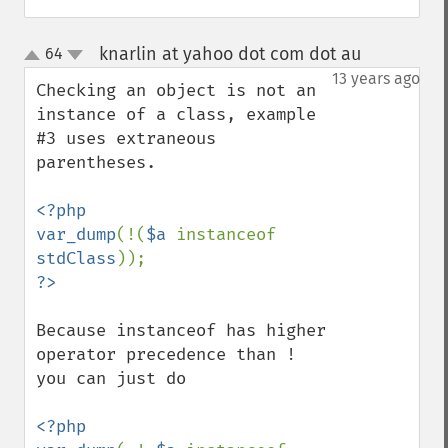
knarlin at yahoo dot com dot au
64
¶
up
down
13 years ago
Checking an object is not an 
instance of a class, example 
#3 uses extraneous 
parentheses.

<?php

var_dump
(!(
$a 
instanceof 
stdClass
Because instanceof has higher 
operator precedence than ! 
you can just do

<?php
