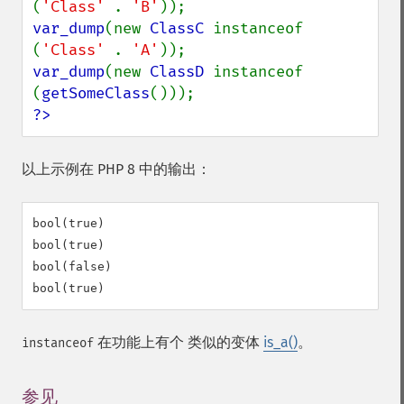
(
'Class' 
. 
'B'
var_dump
(new 
ClassC 
instanceof 
(
'Class' 
. 
'A'
var_dump
(new 
ClassD 
instanceof 
(
getSomeClass
?>
以上示例在 PHP 8 中的输出：
bool(true)

bool(true)

bool(false)

在功能上有个 类似的变体
is_a()
。
instanceof
参见