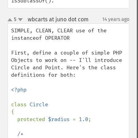
isSublassOf().
wbcarts at juno dot com
5
14 years ago
¶
up
down
SIMPLE, CLEAN, CLEAR use of the 
instanceof OPERATOR

First, define a couple of simple PHP 
Objects to work on -- I'll introduce 
Circle and Point. Here's the class 
definitions for both:

<?php

class 
{

  protected 
$radius 
= 
1.0
;

/*
