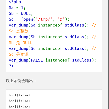
<?php

$a 
= 
1
$b 
= 
NULL
$c 
= 
fopen
(
'/tmp/'
, 
'r'
var_dump
(
$a 
instanceof 
stdClass
); 
// 
var_dump
(
$b 
instanceof 
stdClass
); 
// 
var_dump
(
$c 
instanceof 
stdClass
); 
// 
var_dump
(
FALSE 
instanceof 
stdClass
?>
以上示例会输出：
bool(false)

bool(false)

bool(false)
