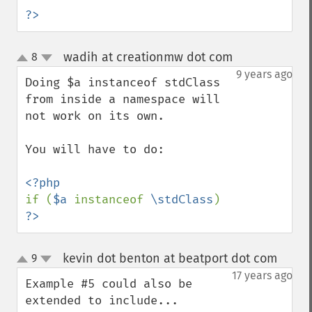
?>
wadih at creationmw dot com
8
¶
up
down
9 years ago
Doing $a instanceof stdClass 
from inside a namespace will 
not work on its own. 

You will have to do:

if (
$a 
instanceof 
\stdClass
?>
kevin dot benton at beatport dot com
9
¶
up
down
17 years ago
Example #5 could also be 
extended to include...
