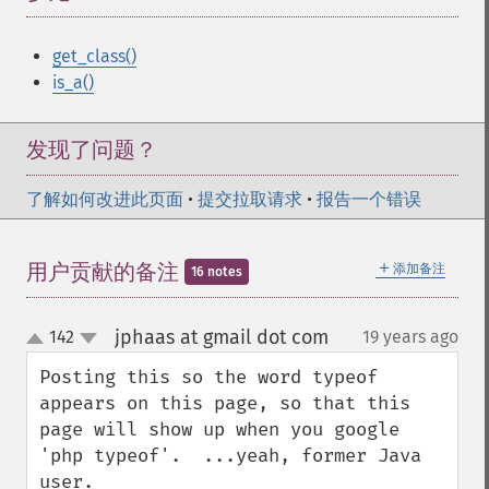
get_class()
is_a()
发现了问题？
了解如何改进此页面
•
提交拉取请求
•
报告一个错误
＋
用户贡献的备注
添加备注
16 notes
jphaas at gmail dot com
142
19 years ago
¶
up
down
Posting this so the word typeof 
appears on this page, so that this 
page will show up when you google 
'php typeof'.  ...yeah, former Java 
user.