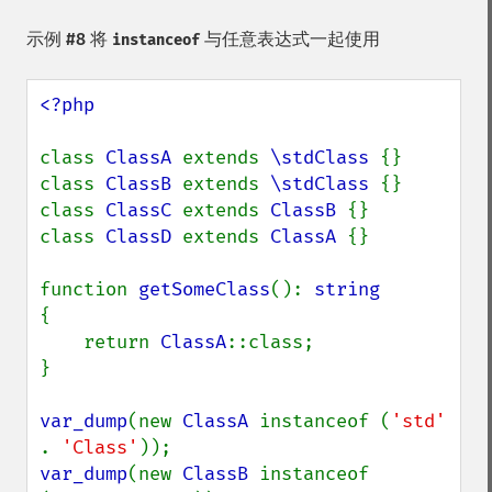
示例 #8 将
与任意表达式一起使用
instanceof
<?php

class 
ClassA 
extends 
\stdClass 
{}

class 
ClassB 
extends 
\stdClass 
{}

class 
ClassC 
extends 
ClassB 
{}

class 
ClassD 
extends 
ClassA 
{}

function 
getSomeClass
(): 
{

    return 
ClassA
::class;

}

var_dump
(new 
ClassA 
instanceof (
'std' 
. 
'Class'
var_dump
(new 
ClassB 
instanceof 