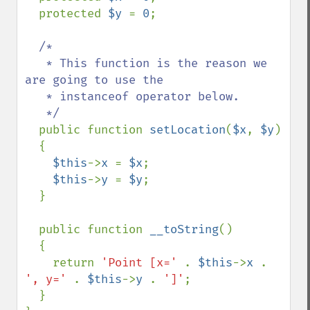
  protected 
$y 
= 
0
;

/*

   * This function is the reason we 
are going to use the

   * instanceof operator below.

   */

public function 
setLocation
(
$x
, 
$y
)

  {

$this
->
x 
= 
$x
;

$this
->
y 
= 
$y
;

  }

  public function 
__toString
()

  {

    return 
'Point [x=' 
. 
$this
->
x 
. 
', y=' 
. 
$this
->
y 
. 
']'
;

  }
