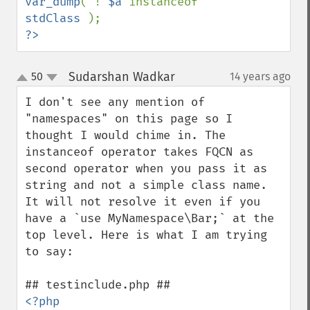
var_dump
( ! 
$a 
instanceof 
stdClass 
?>
Sudarshan Wadkar
50
14 years ago
¶
up
down
I don't see any mention of 
"namespaces" on this page so I 
thought I would chime in. The 
instanceof operator takes FQCN as 
second operator when you pass it as 
string and not a simple class name. 
It will not resolve it even if you 
have a `use MyNamespace\Bar;` at the 
top level. Here is what I am trying 
to say:
