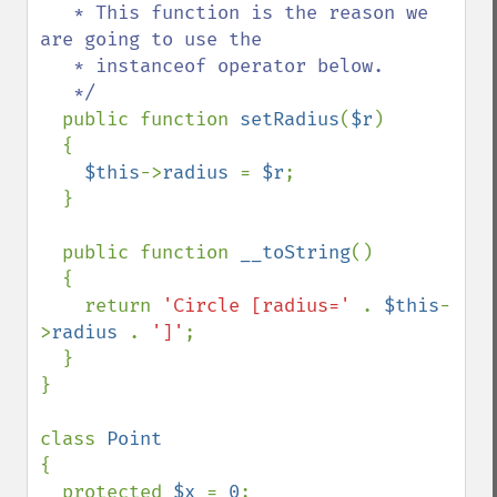
   * This function is the reason we 
are going to use the

   * instanceof operator below.

   */

public function 
setRadius
(
$r
)

  {

$this
->
radius 
= 
$r
;

  }

  public function 
__toString
()

  {

    return 
'Circle [radius=' 
. 
$this
-
>
radius 
. 
']'
;

  }

}

class 
{

  protected 
$x 
= 
0
;
