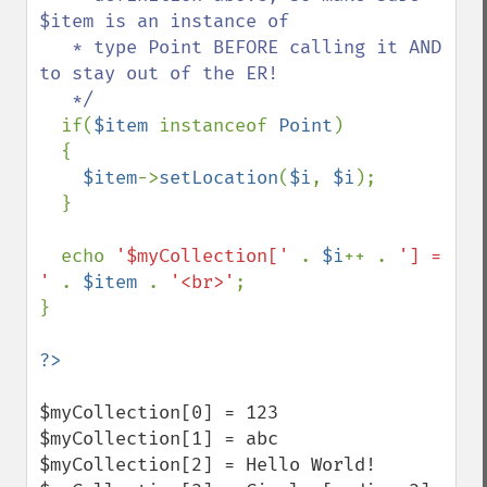
$item is an instance of 

   * type Point BEFORE calling it AND 
to stay out of the ER!

   */

if(
$item 
instanceof 
Point
)

  {

$item
->
setLocation
(
$i
, 
$i
);

  }

  echo 
'$myCollection[' 
. 
$i
++ . 
'] = 
' 
. 
$item 
. 
'<br>'
;

}

$myCollection[0] = 123

$myCollection[1] = abc

$myCollection[2] = Hello World!
