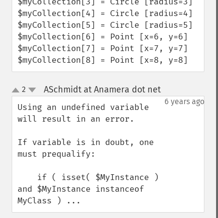
$myCollection[3] = Circle [radius=3]

$myCollection[4] = Circle [radius=4]

$myCollection[5] = Circle [radius=5]

$myCollection[6] = Point [x=6, y=6]

$myCollection[7] = Point [x=7, y=7]

$myCollection[8] = Point [x=8, y=8]
ASchmidt at Anamera dot net
2
¶
up
down
6 years ago
Using an undefined variable 
will result in an error.

If variable is in doubt, one 
must prequalify:

    if ( isset( $MyInstance ) 
and $MyInstance instanceof 
MyClass ) ...