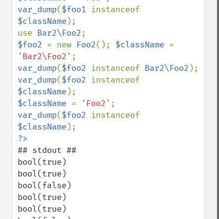
var_dump
(
$foo1 
instanceof 
$className
);

use 
Bar2\Foo2
$foo2 
= new 
Foo2
(); 
$className 
= 
'Bar2\Foo2'
var_dump
(
$foo2 
instanceof 
Bar2\Foo2
var_dump
(
$foo2 
instanceof 
$className
$className 
= 
'Foo2'
var_dump
(
$foo2 
instanceof 
$className
## stdout ##

bool(true)

bool(true)

bool(false)

bool(true)

bool(true)
