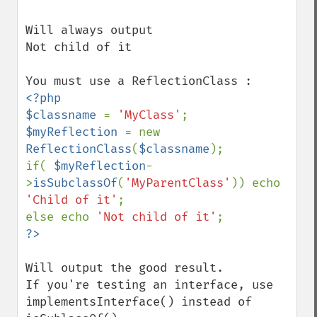
Will always output 

Not child of it

<?php

$classname 
= 
'MyClass'
$myReflection 
= new 
ReflectionClass
(
$classname
);

if( 
$myReflection
-
>
isSubclassOf
(
'MyParentClass'
)) echo  
'Child of it'
;

else echo 
'Not child of it'
Will output the good result.

If you're testing an interface, use 
implementsInterface() instead of 