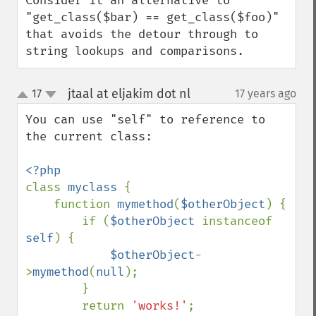
Consider it an alternative to 
"get_class($bar) == get_class($foo)" 
that avoids the detour through to 
string lookups and comparisons.
jtaal at eljakim dot nl
17
17 years ago
¶
up
down
You can use "self" to reference to 
the current class:

class 
myclass 
{

    function 
mymethod
(
$otherObject
) {

        if (
$otherObject 
instanceof 
self
) {

$otherObject
-
>
mymethod
(
null
);

        }

        return 
'works!'
;
