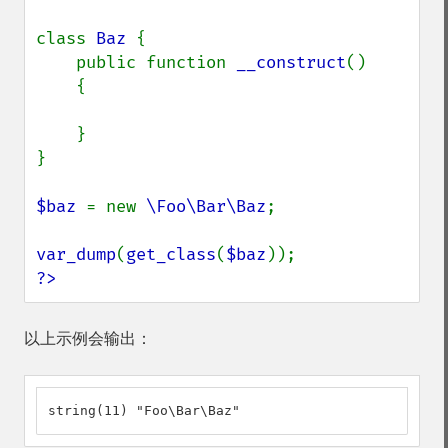
class 
Baz 
{

    public function 
__construct
()

    {

    }

}

$baz 
= new 
\Foo\Bar\Baz
;

var_dump
(
get_class
(
$baz
?>
以上示例会输出：
string(11) "Foo\Bar\Baz"