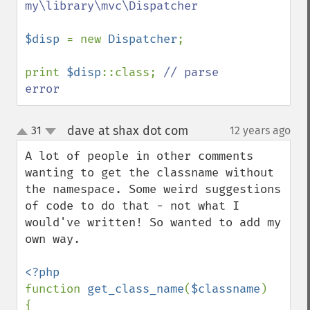
my\library\mvc\Dispatcher

$disp 
= new 
Dispatcher
;

print 
$disp
::class; 
// parse 
error
dave at shax dot com
31
12 years ago
¶
up
down
A lot of people in other comments 
wanting to get the classname without 
the namespace. Some weird suggestions 
of code to do that - not what I 
would've written! So wanted to add my 
own way.

function 
get_class_name
(
$classname
)

{
