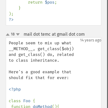
        return 
$pos
;

    }

?>
mail dot temc at gmail dot com
18
¶
up
down
14 years ago
People seem to mix up what 
__METHOD__, get_class($obj) 
and get_class() do, related 
to class inheritance.

Here's a good example that 
should fix that for ever:

<?php

class 
Foo 
{

 function 
doMethod
(){
