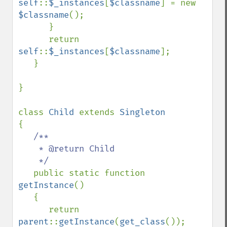
self
::
$_instances
[
$classname
] = new 
$classname
();

      }

      return 
self
::
$_instances
[
$classname
];

   }

}

class 
Child 
extends 
{

/**

    * @return Child

    */

public static function 
getInstance
()

   {

      return 
parent
::
getInstance
(
get_class
());
