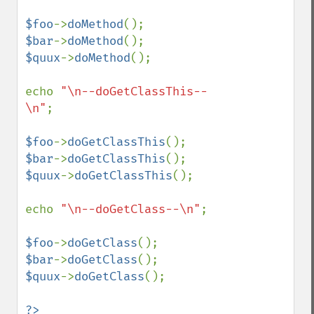
$foo
->
doMethod
$bar
->
doMethod
$quux
->
doMethod
();

echo 
"\n--doGetClassThis--
\n"
;

$foo
->
doGetClassThis
$bar
->
doGetClassThis
$quux
->
doGetClassThis
();

echo 
"\n--doGetClass--\n"
;

$foo
->
doGetClass
$bar
->
doGetClass
$quux
->
doGetClass
();
