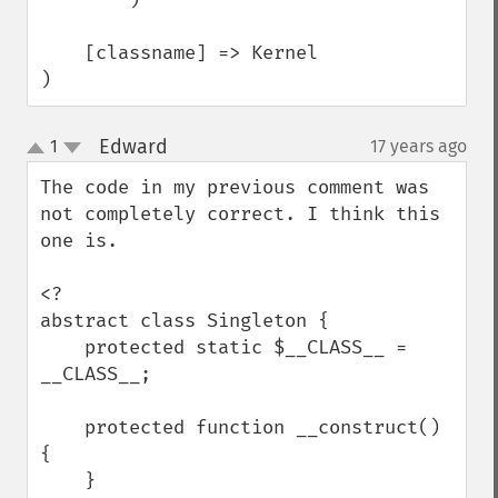
    [classname] => Kernel

)
Edward
1
17 years ago
¶
up
down
The code in my previous comment was 
not completely correct. I think this 
one is. 

<?

abstract class Singleton {

    protected static $__CLASS__ = 
__CLASS__;

    protected function __construct() 
{

    }
