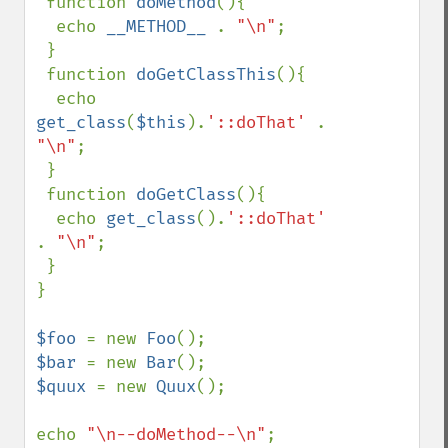
 function 
doMethod
(){

  echo 
__METHOD__ 
. 
"\n"
;

 }

 function 
doGetClassThis
(){

  echo 
get_class
(
$this
).
'::doThat' 
. 
"\n"
;

 }

 function 
doGetClass
(){

  echo 
get_class
().
'::doThat' 
. 
"\n"
;

 }

}

$foo 
= new 
Foo
$bar 
= new 
Bar
$quux 
= new 
Quux
();

echo 
"\n--doMethod--\n"
;
