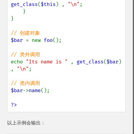
get_class
(
$this
) , 
"\n"
;

    }

}

$bar 
= new 
foo
();

echo 
"Its name is " 
, 
get_class
(
$bar
) 
, 
"\n"
;

$bar
->
name
();

?>
以上示例会输出：