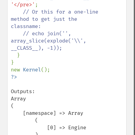
'</pre>'
;

// Or this for a one-line 
method to get just the 
classname:

    // echo join('', 
array_slice(explode('\\', 
__CLASS__), -1));

}

}

new 
Kernel
Outputs:

Array

(

    [namespace] => Array

        (

            [0] => Engine

        )
