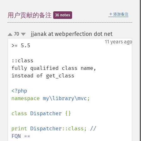
＋
用户贡献的备注
添加备注
36 notes
jjanak at webperfection dot net
70
¶
up
down
11 years ago
>= 5.5

::class

fully qualified class name, 
instead of get_class

namespace 
my\library\mvc
;

class 
Dispatcher 
{}

print 
Dispatcher
::class; 
// 
FQN == 