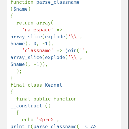
function 
parse_classname 
(
$name
)

{

  return array(

'namespace' 
=> 
array_slice
(
explode
(
'\\'
, 
$name
), 
0
, -
1
),

'classname' 
=> 
join
(
''
, 
array_slice
(
explode
(
'\\'
, 
$name
), -
1
)),

  );

}

final class 
{

  final public function 
__construct 
()

  {

    echo 
'<pre>'
, 
print_r
(
parse_classname
(
__CLASS__
),
1
), 