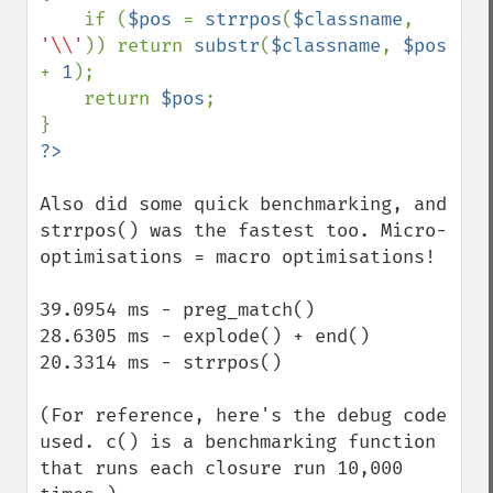
    if (
$pos 
= 
strrpos
(
$classname
, 
'\\'
)) return 
substr
(
$classname
, 
$pos 
+ 
1
);

    return 
$pos
;

Also did some quick benchmarking, and 
strrpos() was the fastest too. Micro-
optimisations = macro optimisations!

39.0954 ms - preg_match()

28.6305 ms - explode() + end()

20.3314 ms - strrpos()

(For reference, here's the debug code 
used. c() is a benchmarking function 
that runs each closure run 10,000 