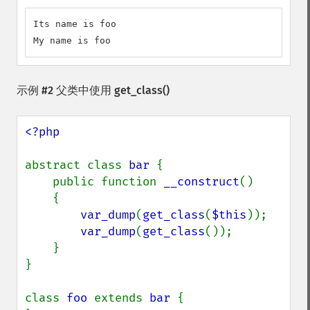
Its name is foo

My name is foo
示例 #2 父类中使用
get_class()
<?php

abstract class 
bar 
{

    public function 
__construct
()

    {

var_dump
(
get_class
(
$this
));

var_dump
(
get_class
());

    }

}

class 
foo 
extends 
bar 
{
