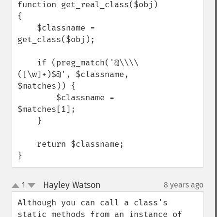
function get_real_class($obj) 
{

    $classname = 
get_class($obj);

    if (preg_match('@\\\\
([\w]+)$@', $classname, 
$matches)) {

        $classname = 
$matches[1];

    }

    return $classname;

}
Hayley Watson
1
8 years ago
¶
up
down
Although you can call a class's 
static methods from an instance of 