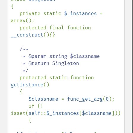
{

   private static 
$_instances 
= 
array();

   protected final function 
__construct
(){}

/**

    * @param string $classname

    * @return Singleton

    */

protected static function 
getInstance
()

   {

$classname 
= 
func_get_arg
(
0
);

      if (! 
isset(
self
::
$_instances
[
$classname
]))

      {
