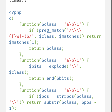
times.)

<?php

c
(

    function(
$class 
= 
'a\b\C'
) {

        if (
preg_match
(
'/\\\\
([\w]+)$/'
, 
$class
, 
$matches
)) return 
$matches
[
1
];

        return 
$class
;

    },

    function(
$class 
= 
'a\b\C'
) {

$bits 
= 
explode
(
'\\'
, 
$class
);

        return 
end
(
$bits
);

    },

    function(
$class 
= 
'a\b\C'
) {

        if (
$pos 
= 
strrpos
(
$class
, 
'\\'
)) return 
substr
(
$class
, 
$pos 
+ 
1
);
