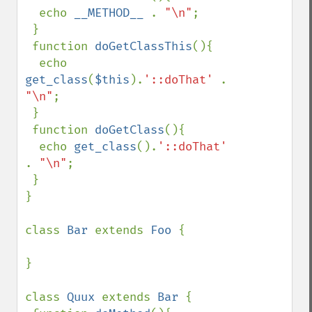
  echo 
__METHOD__ 
. 
"\n"
;

 }

 function 
doGetClassThis
(){

  echo 
get_class
(
$this
).
'::doThat' 
. 
"\n"
;

 }

 function 
doGetClass
(){

  echo 
get_class
().
'::doThat' 
. 
"\n"
;

 }

}

class 
Bar 
extends 
Foo 
{

}

class 
Quux 
extends 
Bar 
{
