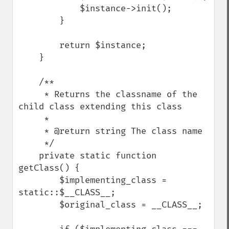
            $instance->init();

        }

        return $instance;

    }

    /**

     * Returns the classname of the 
child class extending this class

     *

     * @return string The class name

     */

    private static function 
getClass() {

        $implementing_class = 
static::$__CLASS__;

        $original_class = __CLASS__;
