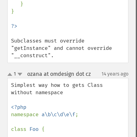
   }

}

Subclasses must override 
"getInstance" and cannot override 
"__construct".
ozana at omdesign dot cz
1
14 years ago
¶
up
down
Simplest way how to gets Class 
without namespace

namespace 
a\b\c\d\e\f
;

class 
Foo 
{
