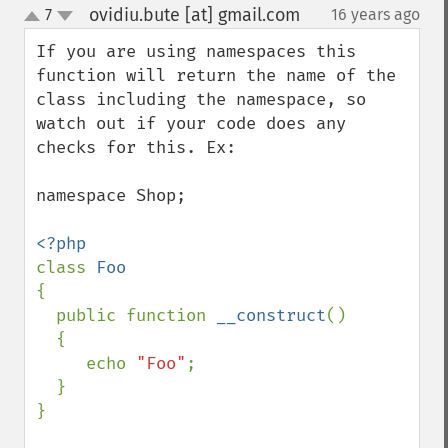
ovidiu.bute [at] gmail.com
7
16 years ago
¶
up
down
If you are using namespaces this 
function will return the name of the 
class including the namespace, so 
watch out if your code does any 
checks for this. Ex:

namespace Shop;

class 
{

  public function 
__construct
()

  {

     echo 
"Foo"
;

  }

}
