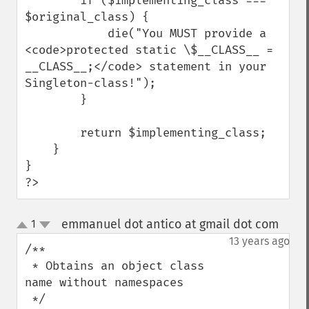
        if ($implementing_class === 
$original_class) {

            die("You MUST provide a 
<code>protected static \$__CLASS__ = 
__CLASS__;</code> statement in your 
Singleton-class!");

        }

        return $implementing_class;

    }

}

?>
emmanuel dot antico at gmail dot com
1
¶
up
down
13 years ago
/**

 * Obtains an object class 
name without namespaces

 */
