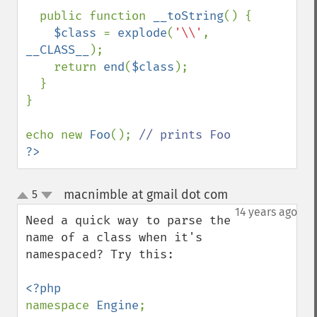
  public function 
__toString
() {

$class 
= 
explode
(
'\\'
, 
__CLASS__
);

    return 
end
(
$class
);

  }

}

echo new 
Foo
(); 
?>
macnimble at gmail dot com
5
¶
up
down
14 years ago
Need a quick way to parse the 
name of a class when it's 
namespaced? Try this:

namespace 
Engine
;
