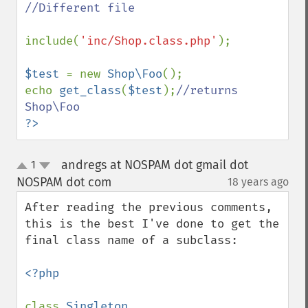
//Different file

include(
'inc/Shop.class.php'
); 

$test 
= new 
Shop\Foo
();

echo 
get_class
(
$test
);
//returns 
?>
andregs at NOSPAM dot gmail dot
1
up
down
NOSPAM dot com
18 years ago
¶
After reading the previous comments, 
this is the best I've done to get the 
final class name of a subclass:

<?php

class 