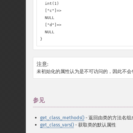
  int(1)

  ["c"]=>

  NULL

  ["d"]=>

  NULL

}
注意
:
未初始化的属性认为是不可访问的，因此不会
参见
¶
get_class_methods()
- 返回由类的方法名组
get_class_vars()
- 获取类的默认属性