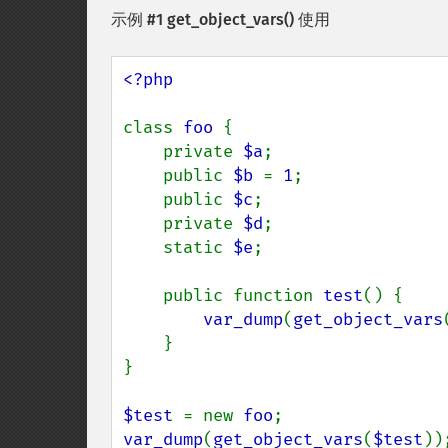
示例 #1
get_object_vars()
使用
<?php

class 
foo 
{

    private 
$a
;

    public 
$b 
= 
1
;

    public 
$c
;

    private 
$d
;

    static 
$e
;

    public function 
test
() {

var_dump
(
get_object_vars
    }

}

$test 
= new 
foo
var_dump
(
get_object_vars
(
$test
));