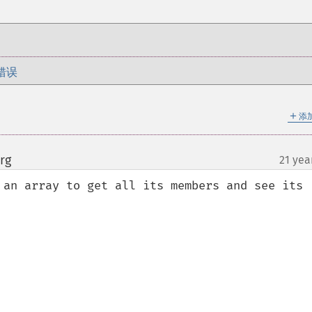
错误
＋
添
rg
21 yea
¶
 an array to get all its members and see its 