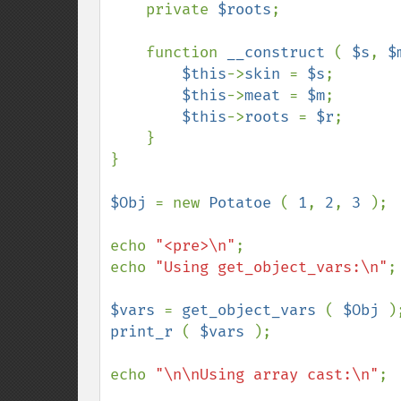
    private 
$roots
;

    function 
__construct 
( 
$s
, 
$
$this
->
skin 
= 
$s
;

$this
->
meat 
= 
$m
;

$this
->
roots 
= 
$r
;

    }

}

$Obj 
= new 
Potatoe 
( 
1
, 
2
, 
3 
);

echo 
"<pre>\n"
;

echo 
"Using get_object_vars:\n"
;

$vars 
= 
get_object_vars 
( 
$Obj 
print_r 
( 
$vars 
);

echo 
"\n\nUsing array cast:\n"
;
