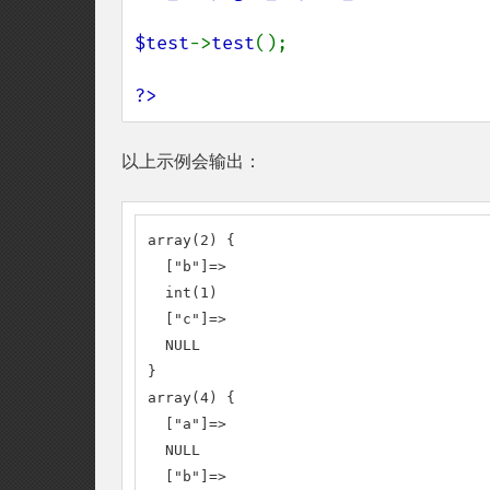
$test
->
test
();

?>
以上示例会输出：
array(2) {

  ["b"]=>

  int(1)

  ["c"]=>

  NULL

}

array(4) {

  ["a"]=>

  NULL

  ["b"]=>
