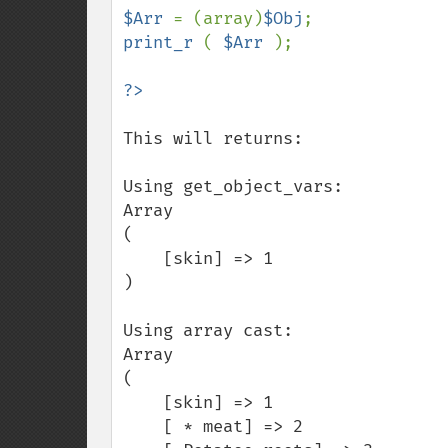
$Arr 
= (array)
$Obj
print_r 
( 
$Arr 
);

This will returns:

Using get_object_vars:

Array

(

    [skin] => 1

)

Using array cast:

Array

(

    [skin] => 1

    [ * meat] => 2
