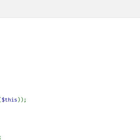
(
$this
));


