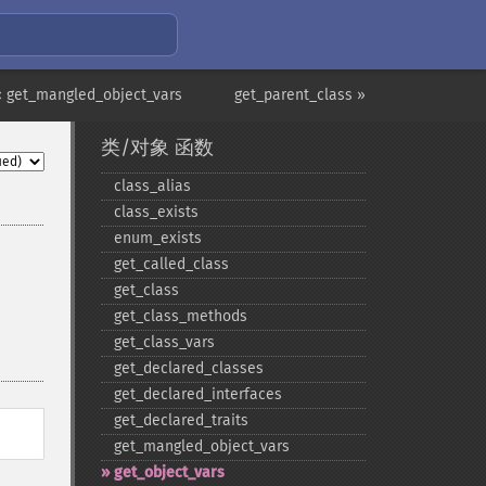
« get_mangled_object_vars
get_parent_class »
类/对象 函数
class_​alias
class_​exists
enum_​exists
get_​called_​class
get_​class
get_​class_​methods
get_​class_​vars
get_​declared_​classes
get_​declared_​interfaces
get_​declared_​traits
get_​mangled_​object_​vars
get_​object_​vars