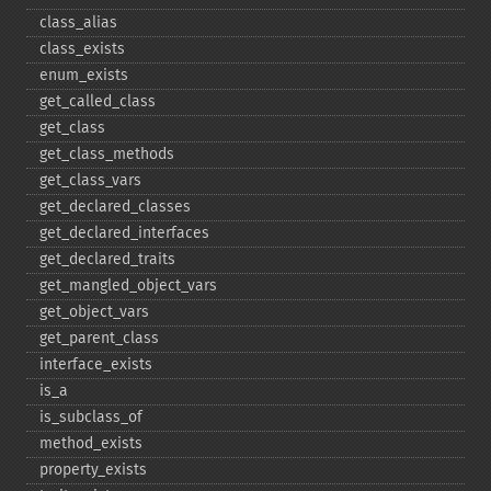
class_​alias
class_​exists
enum_​exists
get_​called_​class
get_​class
get_​class_​methods
get_​class_​vars
get_​declared_​classes
get_​declared_​interfaces
get_​declared_​traits
get_​mangled_​object_​vars
get_​object_​vars
get_​parent_​class
interface_​exists
is_​a
is_​subclass_​of
method_​exists
property_​exists