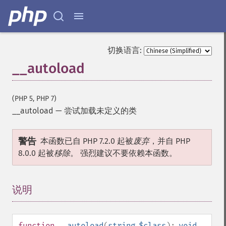
切换语言:
__autoload
(PHP 5, PHP 7)
__autoload
—
尝试加载未定义的类
警告
本函数已自 PHP 7.2.0 起被
废弃
，并自 PHP
8.0.0 起被
移除
。 强烈建议不要依赖本函数。
说明
¶
function
__autoload
(
string
$class
):
void