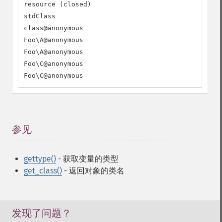
resource (closed)

stdClass

class@anonymous

Foo\A@anonymous

Foo\A@anonymous

Foo\C@anonymous

Foo\C@anonymous
参见
¶
gettype()
- 获取变量的类型
get_class()
- 返回对象的类名
发现了问题？