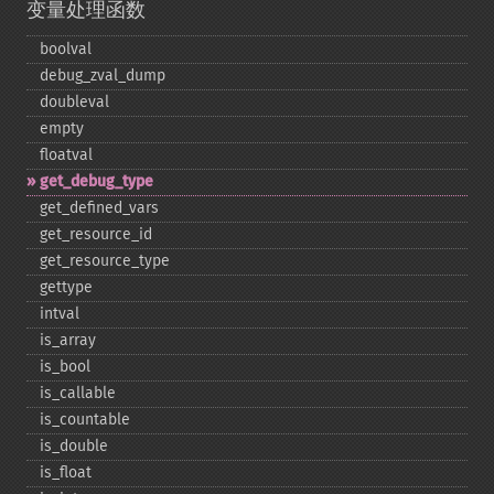
变量处理函数
boolval
debug_​zval_​dump
doubleval
empty
floatval
get_​debug_​type
get_​defined_​vars
get_​resource_​id
get_​resource_​type
gettype
intval
is_​array
is_​bool
is_​callable
is_​countable
is_​double
is_​float