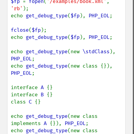
$fp 
= 
fopen
(
'/examples/book.xml'
, 
'rb'
);

echo 
get_debug_type
(
$fp
), 
PHP_EOL
;

fclose
(
$fp
);

echo 
get_debug_type
(
$fp
), 
PHP_EOL
;

echo 
get_debug_type
(new 
\stdClass
), 
PHP_EOL
;

echo 
get_debug_type
(new class {}), 
PHP_EOL
;

interface 
A 
{}

interface 
B 
{}

class 
C 
{}

echo 
get_debug_type
(new class 
implements 
A 
{}), 
PHP_EOL
;

echo 
get_debug_type
(new class 