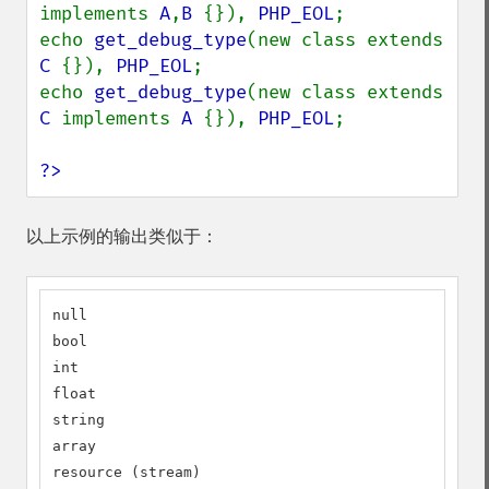
implements 
A
,
B 
{}), 
PHP_EOL
;

echo 
get_debug_type
(new class extends 
C 
{}), 
PHP_EOL
;

echo 
get_debug_type
(new class extends 
C 
implements 
A 
{}), 
PHP_EOL
;

?>
以上示例的输出类似于：
null

bool

int

float

string

array

resource (stream)
