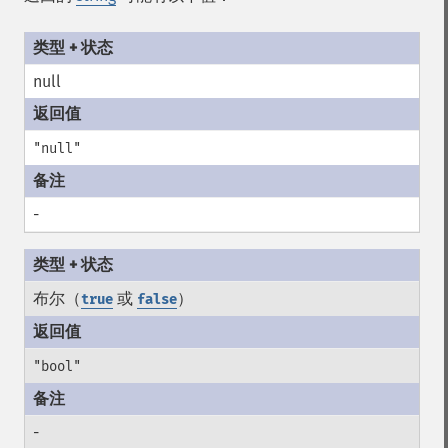
null
"null"
-
布尔（
或
）
true
false
"bool"
-