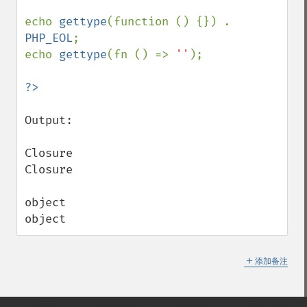
echo 
gettype
(function () {}) . 
PHP_EOL
;

echo 
gettype
(fn () => 
''
);

Output:

Closure

Closure

object

object
＋
添加备注