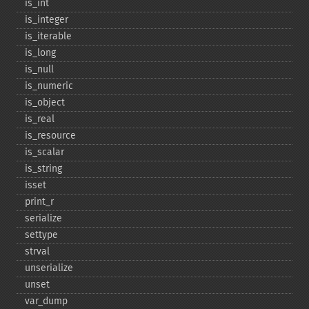
is_​int
is_​integer
is_​iterable
is_​long
is_​null
is_​numeric
is_​object
is_​real
is_​resource
is_​scalar
is_​string
isset
print_​r
serialize
settype
strval
unserialize
unset
var_​dump