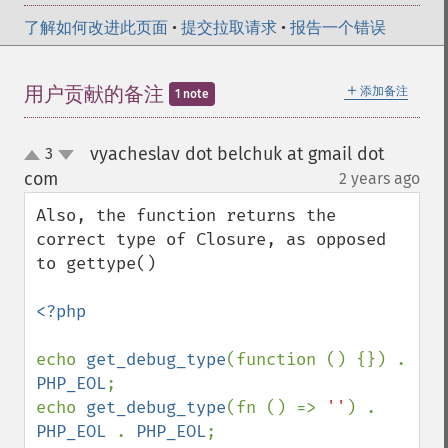
了解如何改进此页面
•
提交拉取请求
•
报告一个错误
＋
用户贡献的备注
添加备注
1 note
vyacheslav dot belchuk at gmail dot
3
up
down
com
2 years ago
¶
Also, the function returns the 
correct type of Closure, as opposed 
to gettype()

<?php

echo 
get_debug_type
(function () {}) . 
PHP_EOL
;

echo 
get_debug_type
(fn () => 
''
) . 
PHP_EOL 
. 
PHP_EOL
;
