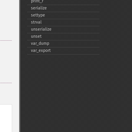
print_​r
serialize
settype
strval
unserialize
unset
var_​dump
var_​export