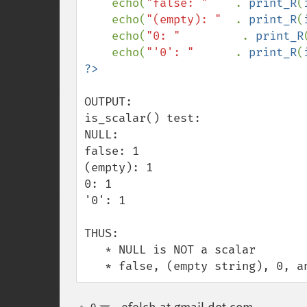
    echo(
"false: "    
. 
print_R
(
    echo(
"(empty): "  
. 
print_R
(
    echo(
"0: "         
. 
print_R
    echo(
"'0': "      
. 
print_R
(
OUTPUT:

is_scalar() test:

NULL: 

false: 1

(empty): 1

0: 1

'0': 1

THUS:

   * NULL is NOT a scalar

   * false, (empty string), 0, 