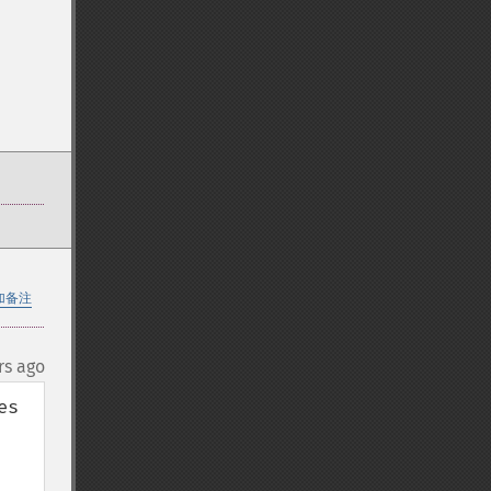
加备注
rs ago
s 