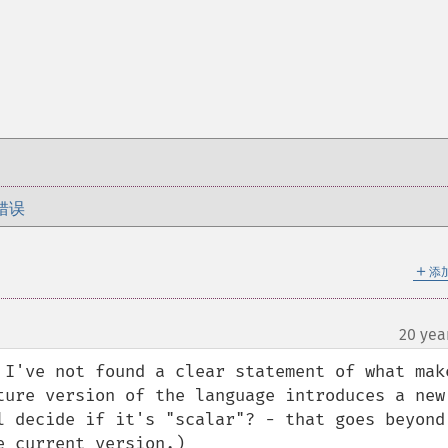
错误
＋
添
20 yea
 I've not found a clear statement of what make
ture version of the language introduces a new 
l decide if it's "scalar"? - that goes beyond 
 current version.)
