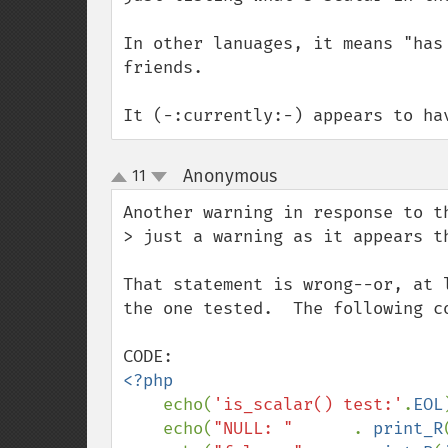
In other lanuages, it means "has
friends.

It (-:currently:-) appears to ha
Anonymous
11
¶
up
down
Another warning in response to th
> just a warning as it appears t
That statement is wrong--or, at 
the one tested.  The following c
<?php

echo(
'is_scalar() test:'
.
EOL
    echo(
"NULL: "      
. 
print_R