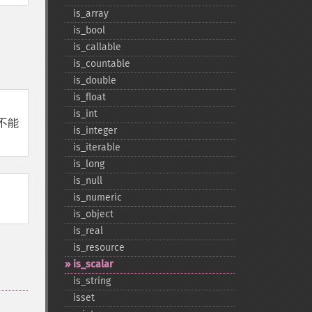
is_​array
is_​bool
is_​callable
is_​countable
is_​double
is_​float
is_​int
 不能
is_​integer
is_​iterable
is_​long
is_​null
is_​numeric
is_​object
is_​real
is_​resource
is_​scalar
is_​string
isset