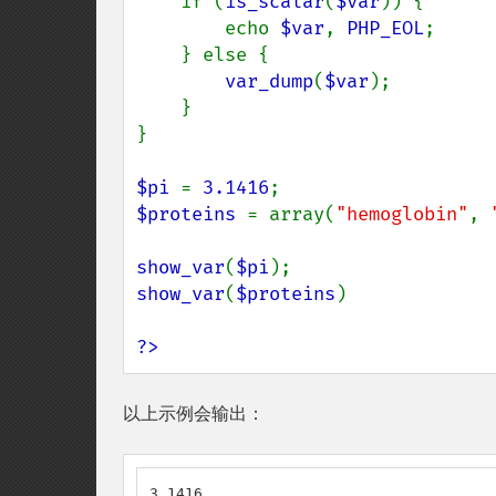
    if (
is_scalar
(
$var
)) {

        echo 
$var
, 
PHP_EOL
;

    } else {

var_dump
(
$var
);

    }

}

$pi 
= 
3.1416
$proteins 
= array(
"hemoglobin"
, 
show_var
(
$pi
show_var
(
$proteins
)

?>
以上示例会输出：
3.1416
