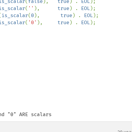
is_scalar
(
false
),   
true
) . 
EOL
);

is_scalar
(
''
),      
true
) . 
EOL
);

(
is_scalar
(
0
),       
true
) . 
EOL
);

is_scalar
(
'0'
),     
true
) . 
EOL
and "0" ARE scalars