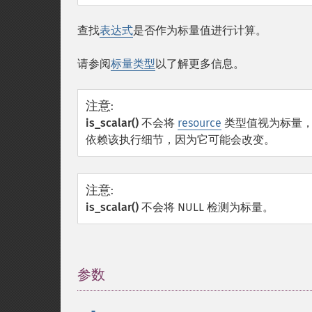
查找
表达式
是否作为标量值进行计算。
请参阅
标量类型
以了解更多信息。
注意
:
is_scalar()
不会将
resource
类型值视为标量， 因
依赖该执行细节，因为它可能会改变。
注意
:
is_scalar()
不会将 NULL 检测为标量。
参数
¶