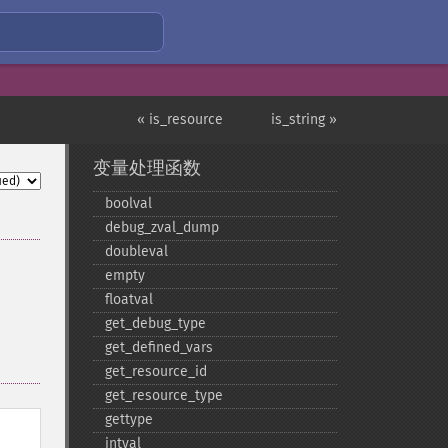
« is_resource
is_string »
变量处理函数
boolval
debug_​zval_​dump
doubleval
empty
floatval
get_​debug_​type
get_​defined_​vars
get_​resource_​id
get_​resource_​type
gettype
intval