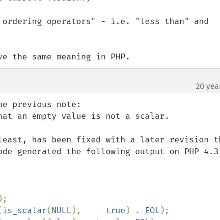
 ordering operators" - i.e. "less than" and 
ve the same meaning in PHP.
20 yea
e previous note:

hat an empty value is not a scalar.

least, has been fixed with a later revision th
ode generated the following output on PHP 4.3.
);

(
is_scalar
(
NULL
),     
true
) . 
EOL
);
