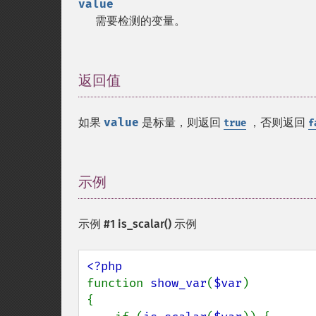
value
需要检测的变量。
返回值
¶
如果
value
是标量，则返回
，否则返回
true
f
示例
¶
示例 #1
is_scalar()
示例
function 
show_var
(
$var
)

{
