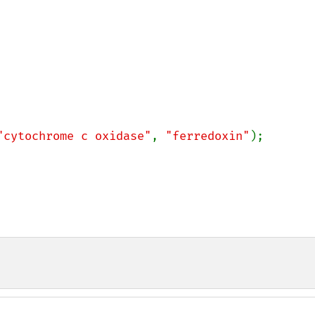
"cytochrome c oxidase"
, 
"ferredoxin"
);
