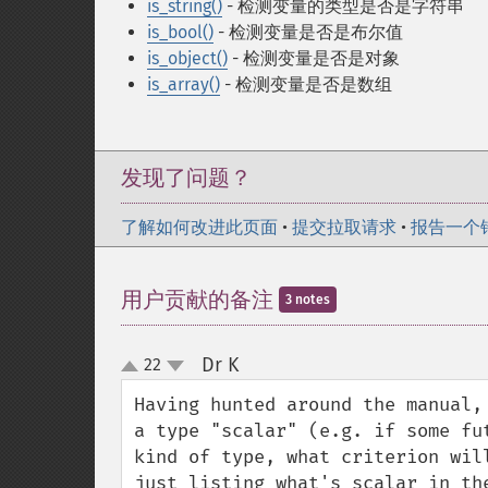
is_string()
- 检测变量的类型是否是字符串
is_bool()
- 检测变量是否是布尔值
is_object()
- 检测变量是否是对象
is_array()
- 检测变量是否是数组
发现了问题？
了解如何改进此页面
•
提交拉取请求
•
报告一个
用户贡献的备注
3 notes
Dr K
22
¶
up
down
Having hunted around the manual,
a type "scalar" (e.g. if some fu
kind of type, what criterion wil
just listing what's scalar in the