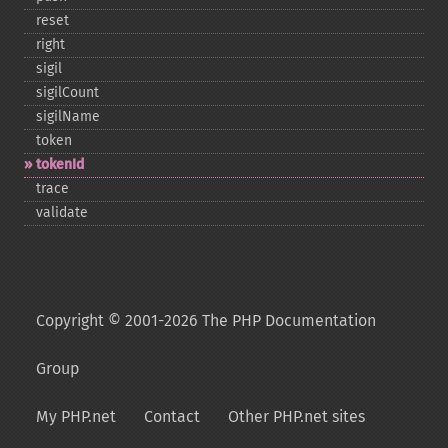
reset
right
sigil
sigilCount
sigilName
token
tokenId
trace
validate
Copyright © 2001-2026 The PHP Documentation
Group
My PHP.net
Contact
Other PHP.net sites