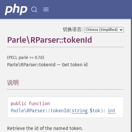
切换语言:
Parle\RParser::tokenId
(PECL parle >= 0.7.0)
Parle\RParser::tokenId
—
Get token id
说明
¶
public
function
Parle\RParser::tokenId
(
string
$tok
):
int
Retrieve the id of the named token.