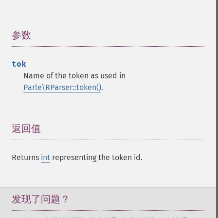
参数
¶
tok
Name of the token as used in
Parle\RParser::token()
.
返回值
¶
Returns
int
representing the token id.
发现了问题？