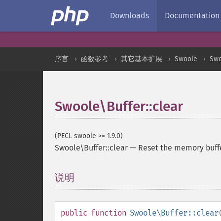
Downloads
Documentation
序言
函数参考
其它基本扩展
Swoole
Swo
Swoole\Buffer::clear
(PECL swoole >= 1.9.0)
Swoole\Buffer::clear
—
Reset the memory buffe
说明
¶
public
function
Swoole\Buffer::clear