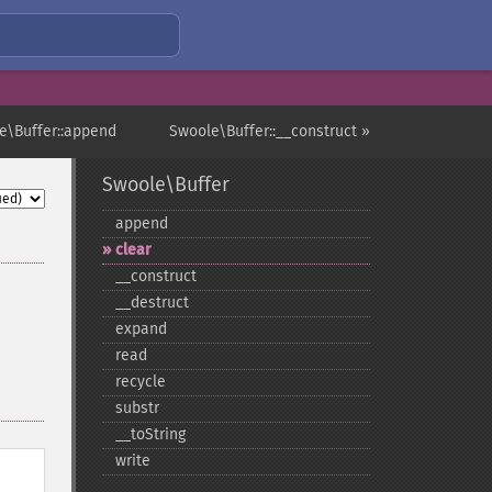
e\Buffer::append
Swoole\Buffer::__construct »
Swoole\Buffer
append
clear
_​_​construct
_​_​destruct
expand
read
recycle
substr
_​_​toString
write