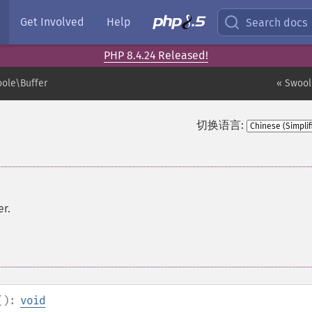
Get Involved
Help
Search docs
PHP 8.4.24 Released!
ole\Buffer
« Swool
切换语言:
r.
():
void