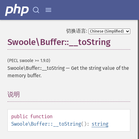
切换语言:
Swoole\Buffer::__toString
(PECL swoole >= 1.9.0)
Swoole\Buffer::__toString
—
Get the string value of the
memory buffer.
说明
¶
public
function
Swoole\Buffer::__toString
():
string