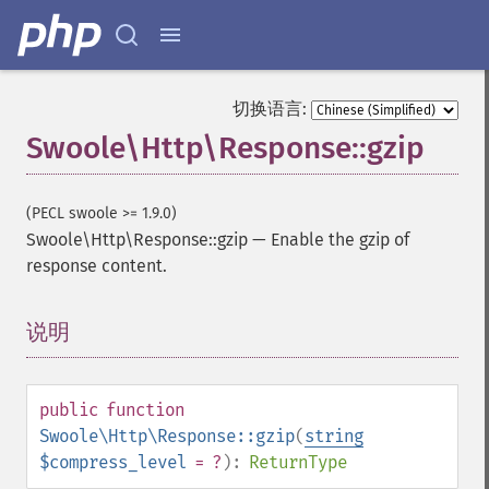
切换语言:
Swoole\Http\Response::gzip
(PECL swoole >= 1.9.0)
Swoole\Http\Response::gzip
—
Enable the gzip of
response content.
说明
¶
public
function
Swoole\Http\Response::gzip
(
string
$compress_level
= ?
):
ReturnType