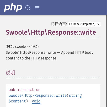
切换语言:
Swoole\Http\Response::write
(PECL swoole >= 1.9.0)
Swoole\Http\Response::write
—
Append HTTP body
content to the HTTP response.
说明
¶
public
function
Swoole\Http\Response::write
(
string
$content
):
void