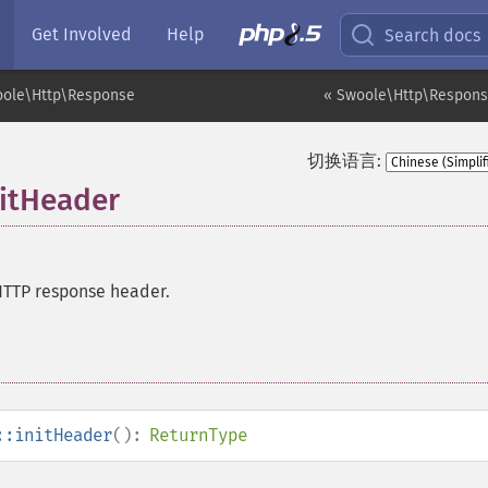
Get Involved
Help
Search docs
ole\Http\Response
« Swoole\Http\Respons
切换语言:
itHeader
 HTTP response header.
::initHeader
():
ReturnType