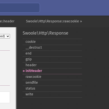
e::header
Swoole\Http\Response::rawcookie »
Swoole\Http\Response
cookie
_​_​destruct
end
gzip
header
initHeader
rawcookie
sendfile
status
write