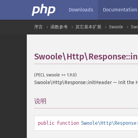
Downloads
Documentation
序言
函数参考
其它基本扩展
Swoole
Swo
Swoole\Http\Response::in
(PECL swoole >= 1.9.0)
Swoole\Http\Response::initHeader
—
Init the
说明
¶
public
function
Swoole\Http\Response