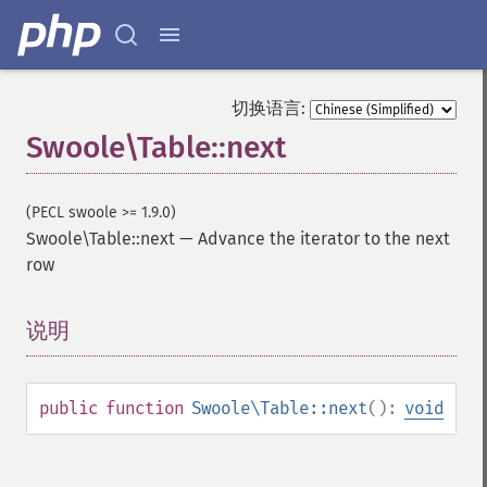
切换语言:
Swoole\Table::next
(PECL swoole >= 1.9.0)
Swoole\Table::next
—
Advance the iterator to the next
row
说明
¶
public
function
Swoole\Table::next
():
void