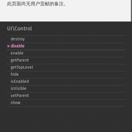
此页面尚无用户贡献的备注。
UI\Control
destroy
disable
enable
getParent
getTopLevel
hide
isEnabled
isVisible
setParent
show