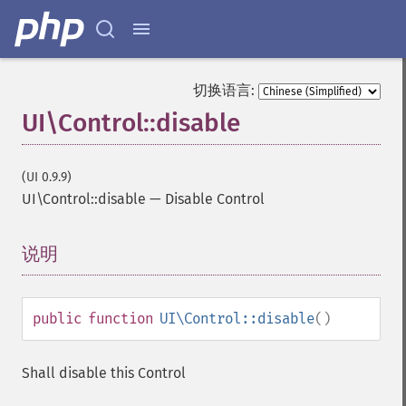
切换语言:
UI\Control::disable
(UI 0.9.9)
UI\Control::disable
—
Disable Control
说明
¶
public
function
UI\Control::disable
()
Shall disable this Control