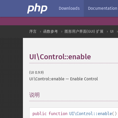
Downloads
Documentation
序言
函数参考
图形用户界面(GUI) 扩展
UI
UI\Control::enable
(UI 0.9.9)
UI\Control::enable
—
Enable Control
说明
¶
public
function
UI\Control::enable
()