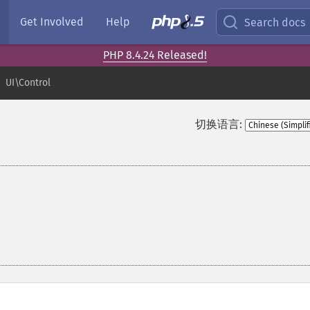
Get Involved
Help
Search docs
PHP 8.4.24 Released!
UI\Control
切换语言: