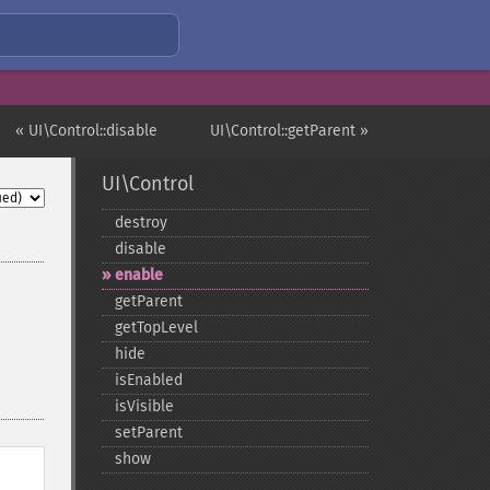
« UI\Control::disable
UI\Control::getParent »
UI\Control
destroy
disable
enable
getParent
getTopLevel
hide
isEnabled
isVisible
setParent
show