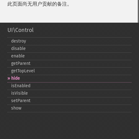
此页面尚无用户贡献的备注。
UI\Control
destroy
disable
enable
getParent
getTopLevel
hide
isEnabled
isVisible
setParent
show