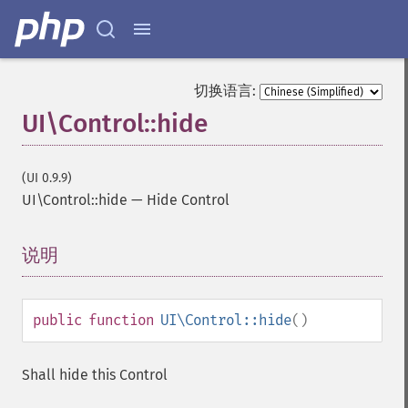
切换语言:
UI\Control::hide
(UI 0.9.9)
UI\Control::hide
—
Hide Control
说明
¶
public
function
UI\Control::hide
()
Shall hide this Control