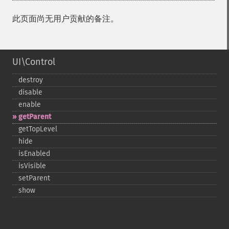
此页面尚无用户贡献的备注。
UI\Control
destroy
disable
enable
getParent
getTopLevel
hide
isEnabled
isVisible
setParent
show