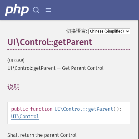
切换语言:
UI\Control::getParent
(UI 0.9.9)
UI\Control::getParent
—
Get Parent Control
说明
¶
public
function
UI\Control::getParent
():
UI\Control
Shall return the parent Control