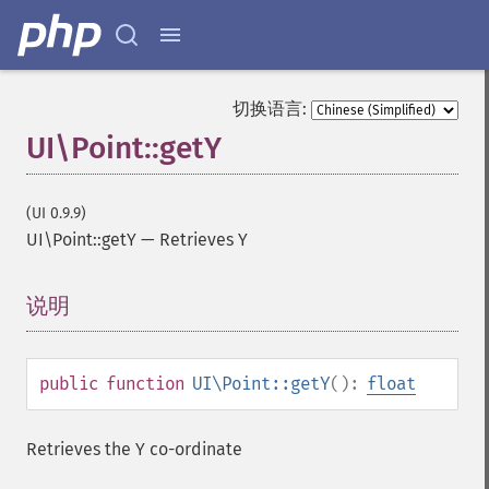
切换语言:
UI\Point::getY
(UI 0.9.9)
UI\Point::getY
—
Retrieves Y
说明
¶
public
function
UI\Point::getY
():
float
Retrieves the Y co-ordinate