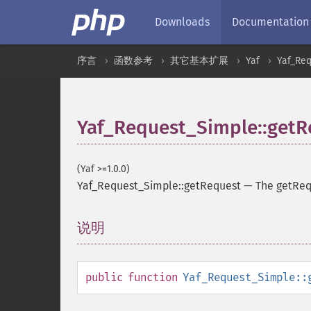
Downloads
Documentation
序言
函数参考
其它基本扩展
Yaf
Yaf_Re
Yaf_Request_Simple::getR
(Yaf >=1.0.0)
Yaf_Request_Simple::getRequest
—
The getReq
说明
¶
public
function
Yaf_Request_Simple::