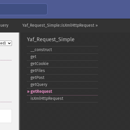
Query
Yaf_Request_Simple::isXmlHttpRequest »
Yaf_Request_Simple
_​_​construct
get
getCookie
getFiles
getPost
getQuery
getRequest
isXmlHttpRequest