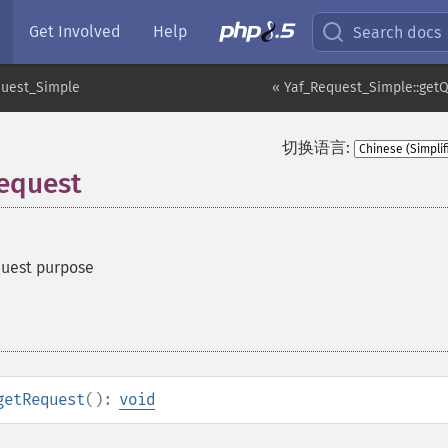
Get Involved
Help
Search docs
quest_Simple
« Yaf_Request_Simple::get
切换语言:
equest
uest purpose
getRequest
():
void