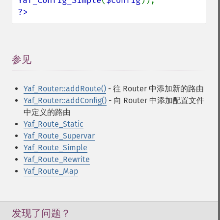
Yaf_Config_Simple
(
$config
?>
参见
¶
Yaf_Router::addRoute()
- 往 Router 中添加新的路由
Yaf_Router::addConfig()
- 向 Router 中添加配置文件
中定义的路由
Yaf_Route_Static
Yaf_Route_Supervar
Yaf_Route_Simple
Yaf_Route_Rewrite
Yaf_Route_Map
发现了问题？