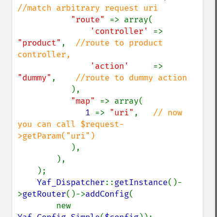
//match arbitrary request uri

"route" 
=> array(

'controller' 
=> 
"product"
,  
//route to product 
controller,

'action'     
=> 
"dummy"
,    
//route to dummy action

),

"map" 
=> array(

1 
=> 
"uri"
,   
// now 
you can call $request-
>getParam("uri")

),

        ),

    );

Yaf_Dispatcher
::
getInstance
()-
>
getRouter
()->
addConfig
(

        new 