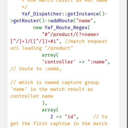
    * Use match result as MVC name

    */

Yaf_Dispatcher
::
getInstance
()-
>
getRouter
()->
addRoute
(
"name"
,

        new 
Yaf_Route_Regex
(

"#^/product/(?<name>
[^/]+)/([^/])+#i"
, 
//match request 
uri leading "/product"

array(

'controller' 
=> 
":name"
, 
// route to :name,

// which is named capture group 
'name' in the match result as 
controller name

),

           array(

2 
=> 
"id"
,     
// to 
get the first captrue in the match 