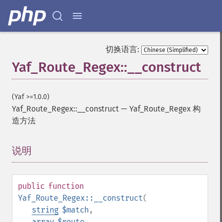
切换语言:
Yaf_Route_Regex::__construct
(Yaf >=1.0.0)
Yaf_Route_Regex::__construct
—
Yaf_Route_Regex 构
造方法
说明
¶
public
function
Yaf_Route_Regex::__construct
(
string
$match
,
array
$route
,