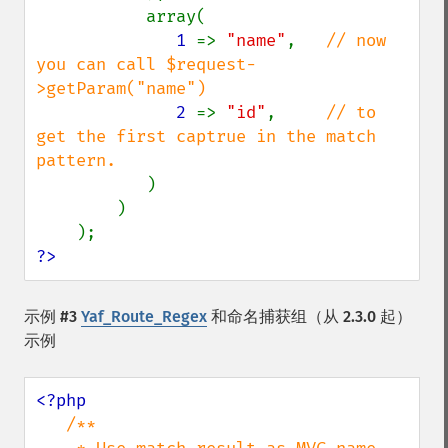
           array(

1 
=> 
"name"
,   
// now 
you can call $request-
>getParam("name")

2 
=> 
"id"
,     
// to 
get the first captrue in the match 
pattern.

)

        )

?>
示例 #3
Yaf_Route_Regex
和命名捕获组（从 2.3.0 起）
示例
<?php

/**
