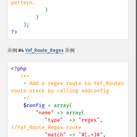
pattern.

)

        )

?>
示例 #4
Yaf_Route_Regex
示例
<?php

/**

    * Add a regex route to Yaf_Router 
route stack by calling addconfig

    */

$config 
= array(

"name" 
=> array(

"type"  
=> 
"regex"
,          
//Yaf_Route_Regex route

"match" 
=> 
"#(.*)#"
,         