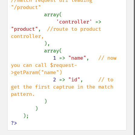
//match request uri leading 
"/product"

array(

'controller' 
=> 
"product"
,  
//route to product 
controller,

),

           array(

1 
=> 
"name"
,   
// now 
you can call $request-
>getParam("name")

2 
=> 
"id"
,     
// to 
get the first captrue in the match 
pattern.

)

        )

?>