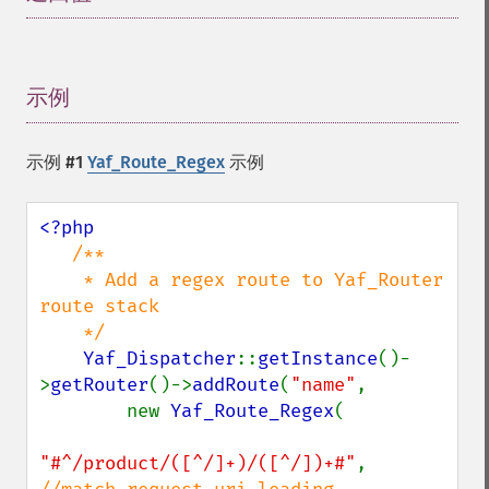
示例
¶
示例 #1
Yaf_Route_Regex
示例
<?php

/**

    * Add a regex route to Yaf_Router 
route stack

    */

Yaf_Dispatcher
::
getInstance
()-
>
getRouter
()->
addRoute
(
"name"
,

        new 
Yaf_Route_Regex
(

"#^/product/([^/]+)/([^/])+#"
, 