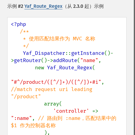
示例 #2
Yaf_Route_Regex
（从 2.3.0 起）示例
<?php

/**

    * 使用匹配结果作为 MVC 名称

    */

Yaf_Dispatcher
::
getInstance
()-
>
getRouter
()->
addRoute
(
"name"
,

        new 
Yaf_Route_Regex
(

"#^/product/([^/]+)/([^/])+#i"
, 
//match request uri leading 
"/product"

array(

'controller' 
=> 
":name"
, 
// 路由到 :name，匹配结果中的 
$1 作为控制器名称

),
