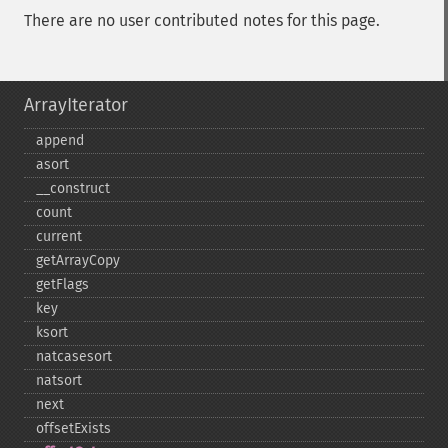
There are no user contributed notes for this page.
ArrayIterator
append
asort
_​_​construct
count
current
getArrayCopy
getFlags
key
ksort
natcasesort
natsort
next
offsetExists