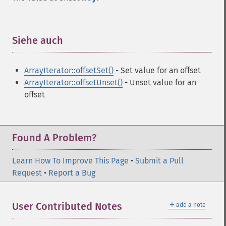
Siehe auch
¶
ArrayIterator::offsetSet()
- Set value for an offset
ArrayIterator::offsetUnset()
- Unset value for an
offset
Found A Problem?
Learn How To Improve This Page
•
Submit a Pull
Request
•
Report a Bug
＋
User Contributed Notes
add a note