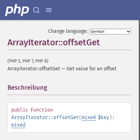
Change language:
ArrayIterator::offsetGet
(PHP 5, PHP 7, PHP 8)
ArrayIterator::offsetGet
—
Get value for an offset
Beschreibung
¶
public
function
ArrayIterator::offsetGet
(
mixed
$key
):
mixed