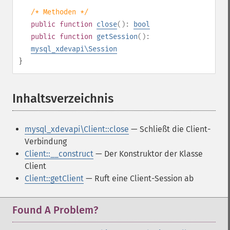
/* Methoden */
public
function
close
():
bool
public
function
getSession
():
mysql_xdevapi\Session
}
Inhaltsverzeichnis
¶
mysql_xdevapi\Client::close
— Schließt die Client-
Verbindung
Client::__construct
— Der Konstruktor der Klasse
Client
Client::getClient
— Ruft eine Client-Session ab
Found A Problem?