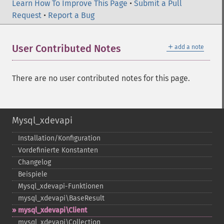
Learn How To Improve This Page
•
Submit a Pull
Request
•
Report a Bug
＋
User Contributed Notes
add a note
There are no user contributed notes for this page.
Mysql_xdevapi
Installation/Konfiguration
Vordefinierte Konstanten
Changelog
Beispiele
Mysql_​xdevapi-​Funktionen
mysql_​xdevapi\BaseResult
mysql_​xdevapi\Client
mysql_​xdevapi\Collection