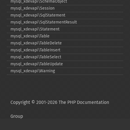
mysql_​xdevapi\SchemaObject
mysql_​xdevapi\Session
mysql_​xdevapi\SqlStatement
mysql_​xdevapi\SqlStatementResult
mysql_​xdevapi\Statement
mysql_​xdevapi\Table
mysql_​xdevapi\TableDelete
mysql_​xdevapi\TableInsert
mysql_​xdevapi\TableSelect
mysql_​xdevapi\TableUpdate
mysql_​xdevapi\Warning
Copyright © 2001-2026 The PHP Documentation
Group