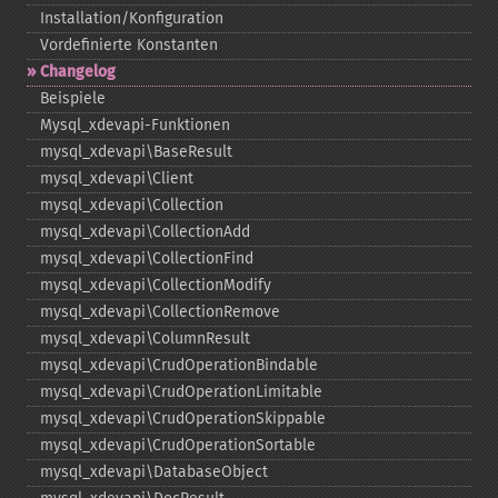
Installation/Konfiguration
Vordefinierte Konstanten
Changelog
Beispiele
Mysql_​xdevapi-​Funktionen
mysql_​xdevapi\BaseResult
mysql_​xdevapi\Client
mysql_​xdevapi\Collection
mysql_​xdevapi\CollectionAdd
mysql_​xdevapi\CollectionFind
mysql_​xdevapi\CollectionModify
mysql_​xdevapi\CollectionRemove
mysql_​xdevapi\ColumnResult
mysql_​xdevapi\CrudOperationBindable
mysql_​xdevapi\CrudOperationLimitable
mysql_​xdevapi\CrudOperationSkippable
mysql_​xdevapi\CrudOperationSortable
mysql_​xdevapi\DatabaseObject