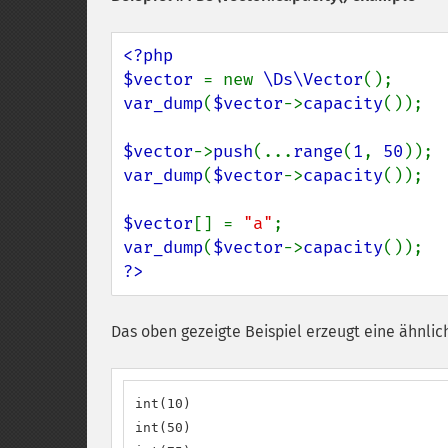
<?php

$vector 
= new 
\Ds\Vector
var_dump
(
$vector
->
capacity
());

$vector
->
push
(...
range
(
1
, 
50
var_dump
(
$vector
->
capacity
());

$vector
[] = 
"a"
var_dump
(
$vector
->
capacity
?>
Das oben gezeigte Beispiel erzeugt eine ähnlic
int(10)

int(50)
