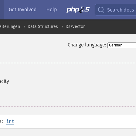
Get Involved
Help
Search docs
eiterungen
Data Structures
Ds\Vector
Change language:
acity
):
int