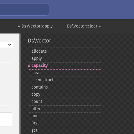
« Ds\Vector::apply
Ds\Vector::clear »
Ds\Vector
allocate
apply
capacity
clear
_​_​construct
contains
copy
count
filter
find
first
get