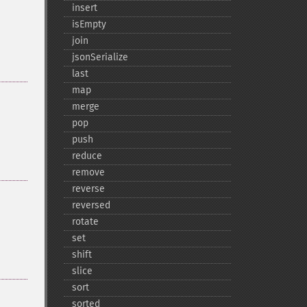
insert
isEmpty
join
jsonSerialize
last
map
merge
pop
push
reduce
remove
reverse
reversed
rotate
set
shift
slice
sort
sorted