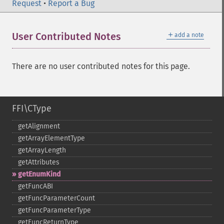
Request
•
Report a Bug
＋
User Contributed Notes
add a note
There are no user contributed notes for this page.
FFI\CType
getAlignment
getArrayElementType
getArrayLength
getAttributes
getEnumKind
getFuncABI
getFuncParameterCount
getFuncParameterType
getFuncReturnType