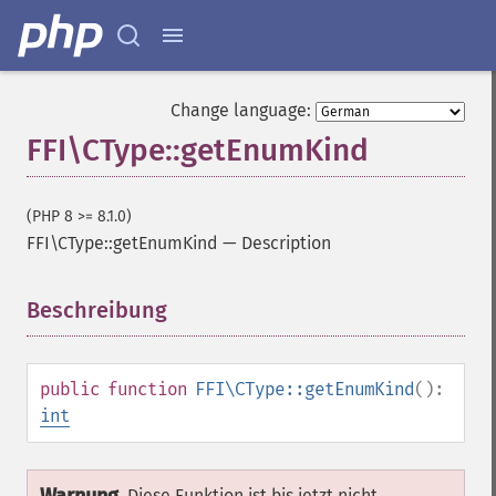
Change language:
FFI\CType::getEnumKind
(PHP 8 >= 8.1.0)
FFI\CType::getEnumKind
—
Description
Beschreibung
¶
public
function
FFI\CType::getEnumKind
():
int
Diese Funktion ist bis jetzt nicht