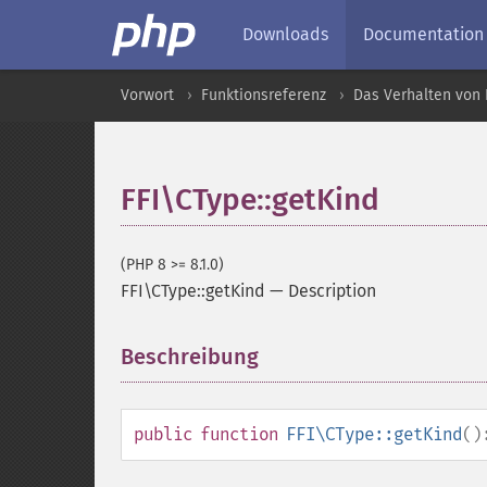
Downloads
Documentation
Vorwort
Funktionsreferenz
Das Verhalten von 
FFI\CType::getKind
(PHP 8 >= 8.1.0)
FFI\CType::getKind
—
Description
Beschreibung
¶
public
function
FFI\CType::getKind
()