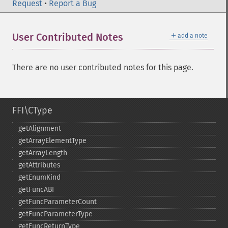
Request
•
Report a Bug
＋
User Contributed Notes
add a note
There are no user contributed notes for this page.
FFI\CType
getAlignment
getArrayElementType
getArrayLength
getAttributes
getEnumKind
getFuncABI
getFuncParameterCount
getFuncParameterType
getFuncReturnType