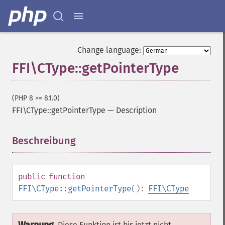
Change language:
FFI\CType::getPointerType
(PHP 8 >= 8.1.0)
FFI\CType::getPointerType
—
Description
Beschreibung
¶
public
function
FFI\CType::getPointerType
():
FFI\CType
Diese Funktion ist bis jetzt nicht