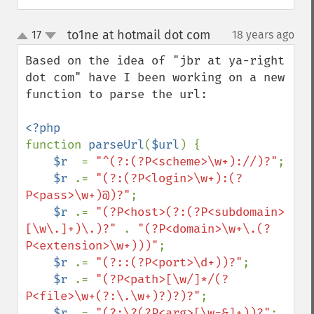
to1ne at hotmail dot com
17
18 years ago
¶
up
down
Based on the idea of "jbr at ya-right 
dot com" have I been working on a new 
function to parse the url:

function 
parseUrl
(
$url
) {

$r  
= 
"^(?:(?P<scheme>\w+)://)?"
;

$r 
.= 
"(?:(?P<login>\w+):(?
P<pass>\w+)@)?"
;

$r 
.= 
"(?P<host>(?:(?P<subdomain>
[\w\.]+)\.)?" 
. 
"(?P<domain>\w+\.(?
P<extension>\w+)))"
;

$r 
.= 
"(?::(?P<port>\d+))?"
;

$r 
.= 
"(?P<path>[\w/]*/(?
P<file>\w+(?:\.\w+)?)?)?"
;

$r 
.= 
"(?:\?(?P<arg>[\w=&]+))?"
;
