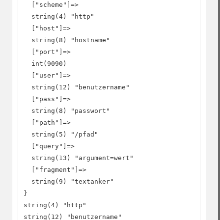
  ["scheme"]=>

  string(4) "http"

  ["host"]=>

  string(8) "hostname"

  ["port"]=>

  int(9090)

  ["user"]=>

  string(12) "benutzername"

  ["pass"]=>

  string(8) "passwort"

  ["path"]=>

  string(5) "/pfad"

  ["query"]=>

  string(13) "argument=wert"

  ["fragment"]=>

  string(9) "textanker"

}

string(4) "http"

string(12) "benutzername"
