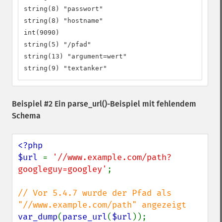
string(8) "passwort"

string(8) "hostname"

int(9090)

string(5) "/pfad"

string(13) "argument=wert"

string(9) "textanker"
Beispiel #2 Ein
parse_url()
-Beispiel mit fehlendem
Schema
<?php

$url 
= 
'//www.example.com/path?
googleguy=googley'
;

// Vor 5.4.7 wurde der Pfad als 
var_dump
(
parse_url
(
$url