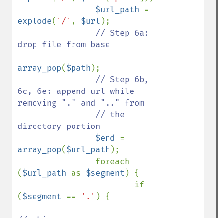
$url_path 
= 
explode
(
'/'
, 
$url
);

// Step 6a: 
drop file from base

array_pop
(
$path
);

// Step 6b, 
6c, 6e: append url while 
removing "." and ".." from

                // the 
directory portion

$end 
= 
array_pop
(
$url_path
);

                foreach 
(
$url_path 
as 
$segment
) {

                        if 
(
$segment 
== 
'.'
) {
