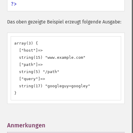
?>
Das oben gezeigte Beispiel erzeugt folgende Ausgabe:
array(3) {

  ["host"]=>

  string(15) "www.example.com"

  ["path"]=>

  string(5) "/path"

  ["query"]=>

  string(17) "googleguy=googley"

}
Anmerkungen
¶