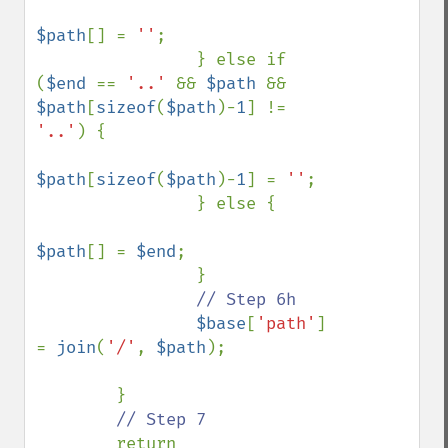
$path
[] = 
''
;

                } else if 
(
$end 
== 
'..' 
&& 
$path 
&& 
$path
[
sizeof
(
$path
)-
1
] != 
'..'
) {

$path
[
sizeof
(
$path
)-
1
] = 
''
;

                } else {

$path
[] = 
$end
;

                }

// Step 6h

$base
[
'path'
] 
= 
join
(
'/'
, 
$path
);

        }

// Step 7

return 