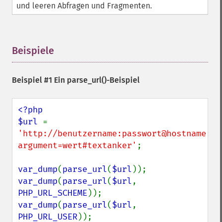
und leeren Abfragen und Fragmenten.
Beispiele
¶
Beispiel #1 Ein
parse_url()
-Beispiel
<?php

$url 
= 
'http://benutzername:passwort@hostname:90
argument=wert#textanker'
;

var_dump
(
parse_url
(
$url
var_dump
(
parse_url
(
$url
, 
PHP_URL_SCHEME
var_dump
(
parse_url
(
$url
, 
PHP_URL_USER