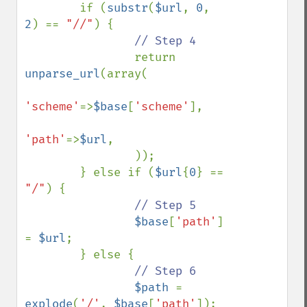
        if (
substr
(
$url
, 
0
, 
2
) == 
"//"
) {

// Step 4

return 
unparse_url
(array(

'scheme'
=>
$base
[
'scheme'
],

'path'
=>
$url
,

                ));

        } else if (
$url
{
0
} == 
"/"
) {

// Step 5

$base
[
'path'
] 
= 
$url
;

        } else {

// Step 6

$path 
= 
explode
(
'/'
, 
$base
[
'path'
]);
