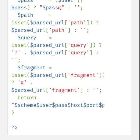
$pass     
= (
$user 
|| 
$pass
) ? 
"
$pass
@" 
: 
''
;

$path     
= 
isset(
$parsed_url
[
'path'
]) ? 
$parsed_url
[
'path'
] : 
''
;

$query    
= 
isset(
$parsed_url
[
'query'
]) ? 
'?' 
. 
$parsed_url
[
'query'
] : 
''
;

$fragment 
= 
isset(
$parsed_url
[
'fragment'
]) 
? 
'#' 
. 
$parsed_url
[
'fragment'
] : 
''
;

  return 
"
$scheme$user$pass$host$port$path$query$f
}

?>