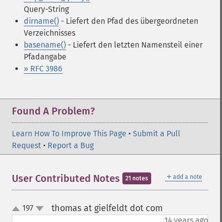
Query-String
dirname()
- Liefert den Pfad des übergeordneten
Verzeichnisses
basename()
- Liefert den letzten Namensteil einer
Pfadangabe
» RFC 3986
Found A Problem?
Learn How To Improve This Page
•
Submit a Pull
Request
•
Report a Bug
＋
User Contributed Notes
add a note
21 notes
thomas at gielfeldt dot com
197
¶
up
down
14 years ago