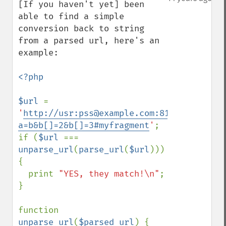
[If you haven't yet] been 
able to find a simple 
conversion back to string 
from a parsed url, here's an 
example:

<?php

$url 
= 
'
http://usr:pss@example.com:81/mypath/myf
a=b&b[]=2&b[]=3#myfragment
'
;

if (
$url 
=== 
unparse_url
(
parse_url
(
$url
))) 
{

  print 
"YES, they match!\n"
;

}

function 
unparse_url
(
$parsed_url
) {
