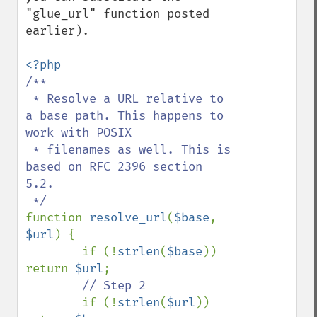
"glue_url" function posted 
earlier).

/**

 * Resolve a URL relative to 
a base path. This happens to 
work with POSIX

 * filenames as well. This is 
based on RFC 2396 section 
5.2.

function 
resolve_url
(
$base
, 
$url
) {

        if (!
strlen
(
$base
)) 
return 
$url
;

// Step 2

if (!
strlen
(
$url
)) 