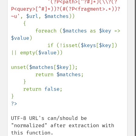
'(?P<path>[^?#]*)(\\?(?
P<query>[^#]*))?(#(?P<fragment>.*))?
~u'
, 
$url
, 
$matches
))

    {

        foreach (
$matches 
as 
$key 
=> 
$value
)

            if (!isset(
$keys
[
$key
]) 
|| empty(
$value
))

unset(
$matches
[
$key
]);

        return 
$matches
;

    }

    return 
false
;

UTF-8 URL's can/should be 
"normalized" after extraction with 
this function.