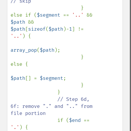
// skip

} 
else if (
$segment 
== 
'..' 
&& 
$path 
&& 
$path
[
sizeof
(
$path
)-
1
] != 
'..'
) {

array_pop
(
$path
);

                        } 
else {

$path
[] = 
$segment
;

                        }

                }

// Step 6d, 
6f: remove "." and ".." from 
file portion

if (
$end 
== 
'.'
) {
