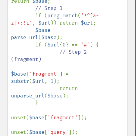
return 
$base
;

// Step 3

if (
preg_match
(
'!^[a-
z]+:!i'
, 
$url
)) return 
$url
;

$base 
= 
parse_url
(
$base
);

        if (
$url
{
0
} == 
"#"
) {

// Step 2 
(fragment)

$base
[
'fragment'
] = 
substr
(
$url
, 
1
);

                return 
unparse_url
(
$base
);

        }

unset(
$base
[
'fragment'
]);

unset(
$base
[
'query'
]);
