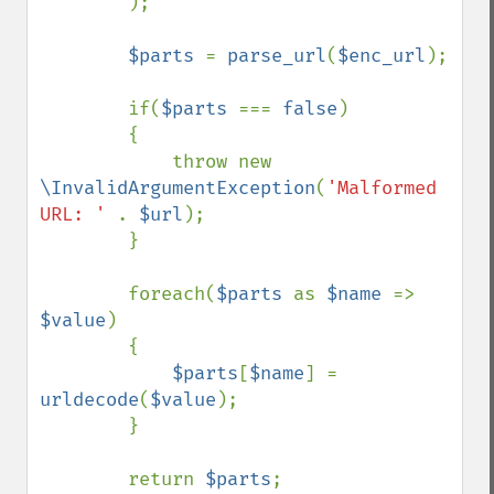
);

$parts 
= 
parse_url
(
$enc_url
);

        if(
$parts 
=== 
false
)

        {

            throw new 
\InvalidArgumentException
(
'Malformed 
URL: ' 
. 
$url
);

        }

        foreach(
$parts 
as 
$name 
=> 
$value
)

        {

$parts
[
$name
] = 
urldecode
(
$value
);

        }

        return 
$parts
;
