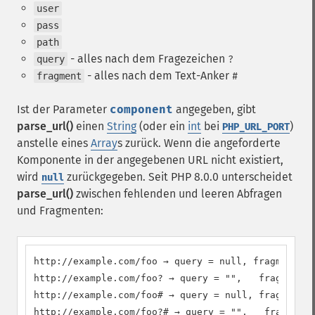
user
pass
path
- alles nach dem Fragezeichen
query
?
- alles nach dem Text-Anker
fragment
#
Ist der Parameter
component
angegeben, gibt
parse_url()
einen
String
(oder ein
int
bei
)
PHP_URL_PORT
anstelle eines
Array
s zurück. Wenn die angeforderte
Komponente in der angegebenen URL nicht existiert,
wird
zurückgegeben. Seit PHP 8.0.0 unterscheidet
null
parse_url()
zwischen fehlenden und leeren Abfragen
und Fragmenten:
http://example.com/foo → query = null, fragment = 
http://example.com/foo? → query = "",   fragment =
http://example.com/foo# → query = null, fragment =
http://example.com/foo?# → query = "",   fragment 