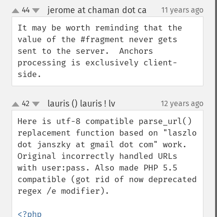
jerome at chaman dot ca
44
11 years ago
¶
up
down
It may be worth reminding that the 
value of the #fragment never gets 
sent to the server.  Anchors 
processing is exclusively client-
side.
lauris () lauris ! lv
42
12 years ago
¶
up
down
Here is utf-8 compatible parse_url() 
replacement function based on "laszlo 
dot janszky at gmail dot com" work. 
Original incorrectly handled URLs 
with user:pass. Also made PHP 5.5 
compatible (got rid of now deprecated 
regex /e modifier).

<?php
