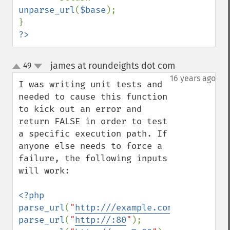
unparse_url
(
$base
);

?>
james at roundeights dot com
49
¶
up
down
16 years ago
I was writing unit tests and 
needed to cause this function 
to kick out an error and 
return FALSE in order to test 
a specific execution path. If 
anyone else needs to force a 
failure, the following inputs 
will work:

<?php

parse_url
(
"
http:///example.com
"
parse_url
(
"
http://:80
"