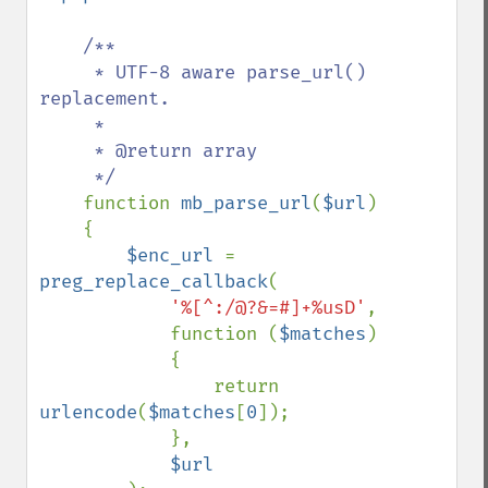
/**

     * UTF-8 aware parse_url() 
replacement.

     * 

     * @return array

     */

function 
mb_parse_url
(
$url
)

    {

$enc_url 
= 
preg_replace_callback
(

'%[^:/@?&=#]+%usD'
,

            function (
$matches
)

            {

                return 
urlencode
(
$matches
[
0
]);

            },

$url
