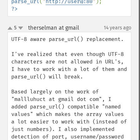
parse_url
(
"
http://user@:80
"
?>
therselman at gmail
5
14 years ago
¶
up
down
UTF-8 aware parse_url() replacement.

I've realized that even though UTF-8 
characters are not allowed in URL's, 
I have to work with a lot of them and 
parse_url() will break.

Based largely on the work of 
"mallluhuct at gmail dot com", I 
added parse_url() compatible "named 
values" which makes the array values 
a lot easier to work with (instead of 
just numbers). I also implemented 
detection of port, username/password 