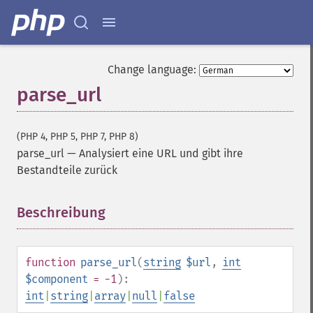
Change language:
parse_url
(PHP 4, PHP 5, PHP 7, PHP 8)
parse_url
—
Analysiert eine URL und gibt ihre
Bestandteile zurück
Beschreibung
¶
function
parse_url
(
string
$url
,
int
$component
= -1
):
int
|
string
|
array
|
null
|
false