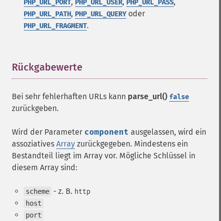
,
,
,
PHP_URL_PORT
PHP_URL_USER
PHP_URL_PASS
,
oder
PHP_URL_PATH
PHP_URL_QUERY
.
PHP_URL_FRAGMENT
Rückgabewerte
¶
Bei sehr fehlerhaften URLs kann
parse_url()
false
zurückgeben.
Wird der Parameter
component
ausgelassen, wird ein
assoziatives
Array
zurückgegeben. Mindestens ein
Bestandteil liegt im Array vor. Mögliche Schlüssel in
diesem Array sind:
- z. B.
scheme
http
host
port